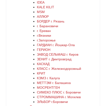
IDEA
синий
KALE KILIT
MSM
хром
АЛЛЮР
БОРДЕР г. Рязань
г. Барановичи
цинк
г. Ереван
г.Вязники
черный
г.Запорожье
ГАРДИАН г. Йошкар-Ола
ГЕРИОН
ЗАВОД СЕЛЬМАШ г. Киров
ЗЕНИТ г. Дмитровград
КАСКАД
КЛАСС г. Железнодорожный
КРИТ
КЭМЗ г. Калуга
МЕТТЭМ г. Балашиха
МОСРЕНТГЕН
СИМЕКО ПЛЮС г. Боровичи
СТРОММАШИНА г. Могилев
ЭЛЬБОР г.Боровичи