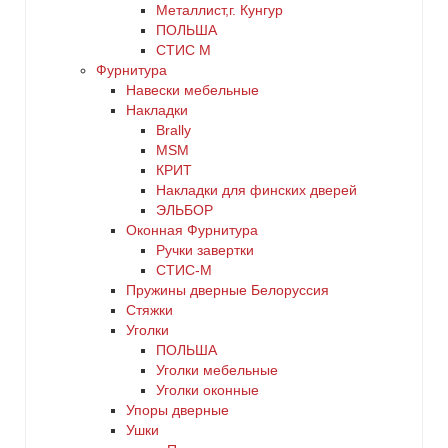
Металлист,г. Кунгур
ПОЛЬША
СТИС М
Фурнитура
Навески мебельные
Накладки
Brally
MSM
КРИТ
Накладки для финских дверей
ЭЛЬБОР
Оконная Фурнитура
Ручки завертки
СТИС-М
Пружины дверные Белоруссия
Стяжки
Уголки
ПОЛЬША
Уголки мебельные
Уголки оконные
Упоры дверные
Ушки