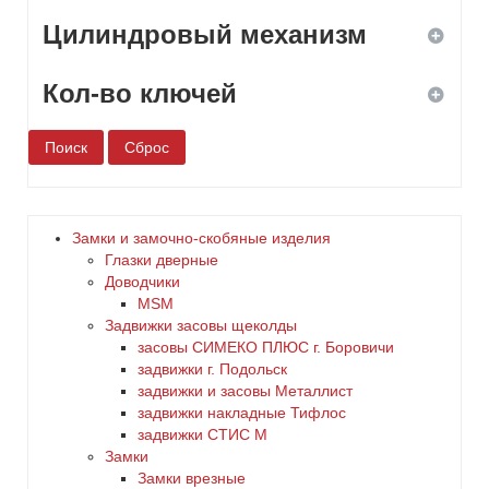
золото
5
Цилиндровый механизм
нет
да
коричневый
6
Кол-во ключей
нет
да
красный
нет
1
латунь
2
медь
Замки и замочно-скобяные изделия
Глазки дверные
3
Доводчики
никель
MSM
Задвижки засовы щеколды
4
оранжевый
заcовы СИМЕКО ПЛЮС г. Боровичи
задвижки г. Подольск
5
задвижки и засовы Металлист
серебро
задвижки накладные Тифлос
6
задвижки СТИС М
серый
Замки
Замки врезные
нет