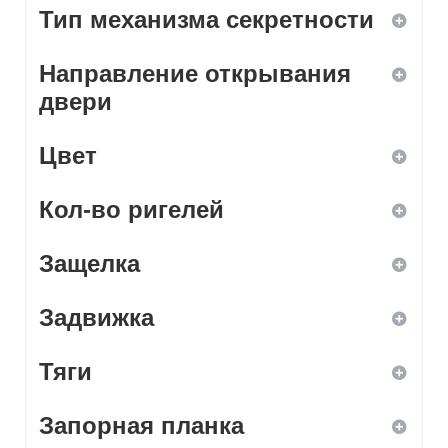
Тип механизма секретности
ввертной
Направление открывания
врезной
дисковый
двери
навесной
кодовый
Цвет
левое
накладной
комбинированный
Кол-во ригелей
правое
белый
нет
Защелка
универсальное
бронза
1
сувальдный
Задвижка
дерево
2
да
цилиндровый
Тяги
желтый
3
нет
да
зеленый
Запорная планка
4
нет
да