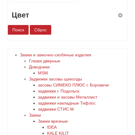
Цвет
белый
бронза
Замки и замочно-скобяные изделия
Глазки дверные
дерево
Доводчики
MSM
Задвижки засовы щеколды
желтый
заcовы СИМЕКО ПЛЮС г. Боровичи
задвижки г. Подольск
зеленый
задвижки и засовы Металлист
задвижки накладные Тифлос
золото
задвижки СТИС М
Замки
Замки врезные
коричневый
IDEA
KALE KILIT