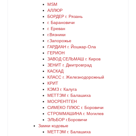
красный
MSM
АЛЛЮР
БОРДЕР г. Рязань
латунь
г. Барановичи
г. Ереван
медь
г.Вязники
г.Запорожье
ГАРДИАН г. Йошкар-Ола
никель
ГЕРИОН
ЗАВОД СЕЛЬМАШ г. Киров
оранжевый
ЗЕНИТ г. Дмитровград
КАСКАД
КЛАСС г. Железнодорожный
серебро
КРИТ
КЭМЗ г. Калуга
серый
МЕТТЭМ г. Балашиха
МОСРЕНТГЕН
СИМЕКО ПЛЮС г. Боровичи
синий
СТРОММАШИНА г. Могилев
ЭЛЬБОР г.Боровичи
хром
Замки кодовые
МЕТТЭМ г. Балашиха