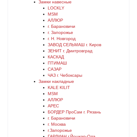
цинк
Замки навесные
LOCKLY
MSM
черный
АЛЛЮР
г. Барановичи
г. Запорожье
г. Н. Новгород
ЗАВОД СЕЛЬМАШ г. Киров
ЗЕНИТ г. Дмитровград
КАСКАД
ПТИМАШ
САЗАР
ЧАЗ г. Чебоксары
Замки накладные
KALE KILIT
MSM
АЛЛЮР
АРЕС
БОРДЕР ПроСам г. Рязань
г. Барановичи
г. Москва
г.Запорожье
ГАРДИАН г.Йошкар-Ола