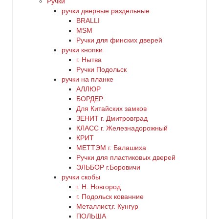
Ручки
ручки дверные раздельные
BRALLI
MSM
Ручки для финских дверей
ручки кнопки
г. Нытва
Ручки Подольск
ручки на планке
АЛЛЮР
БОРДЕР
Для Китайских замков
ЗЕНИТ г. Дмитровград
КЛАСС г. Железнадорожный
КРИТ
МЕТТЭМ г. Балашиха
Ручки для пластиковых дверей
ЭЛЬБОР г.Боровичи
ручки скобы
г. Н. Новгород
г. Подольск кованние
Металлист,г. Кунгур
ПОЛЬША