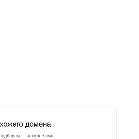
охожего домена
 подбором — похожее имя