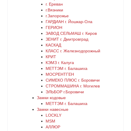
г. Ереван
медь
г.Вязники
г.Запорожье
ГАРДИАН г. Йошкар-Ола
никель
ГЕРИОН
ЗАВОД СЕЛЬМАШ г. Киров
оранжевый
ЗЕНИТ г. Дмитровград
КАСКАД
КЛАСС г. Железнодорожный
серебро
КРИТ
КЭМЗ г. Калуга
серый
МЕТТЭМ г. Балашиха
МОСРЕНТГЕН
СИМЕКО ПЛЮС г. Боровичи
синий
СТРОММАШИНА г. Могилев
ЭЛЬБОР г.Боровичи
хром
Замки кодовые
МЕТТЭМ г. Балашиха
цинк
Замки навесные
LOCKLY
MSM
черный
АЛЛЮР