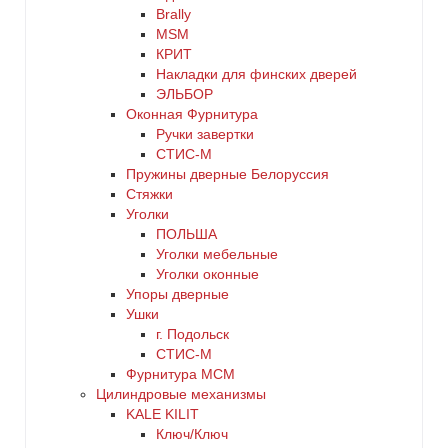
Brally
MSM
КРИТ
Накладки для финских дверей
ЭЛЬБОР
Оконная Фурнитура
Ручки завертки
СТИС-М
Пружины дверные Белоруссия
Стяжки
Уголки
ПОЛЬША
Уголки мебельные
Уголки оконные
Упоры дверные
Ушки
г. Подольск
СТИС-М
Фурнитура МСМ
Цилиндровые механизмы
KALE KILIT
Ключ/Ключ