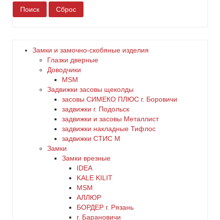
белый
бронза
Замки и замочно-скобяные изделия
Глазки дверные
дерево
Доводчики
MSM
Задвижки засовы щеколды
желтый
заcовы СИМЕКО ПЛЮС г. Боровичи
задвижки г. Подольск
зеленый
задвижки и засовы Металлист
задвижки накладные Тифлос
золото
задвижки СТИС М
Замки
Замки врезные
коричневый
IDEA
KALE KILIT
красный
MSM
АЛЛЮР
БОРДЕР г. Рязань
латунь
г. Барановичи