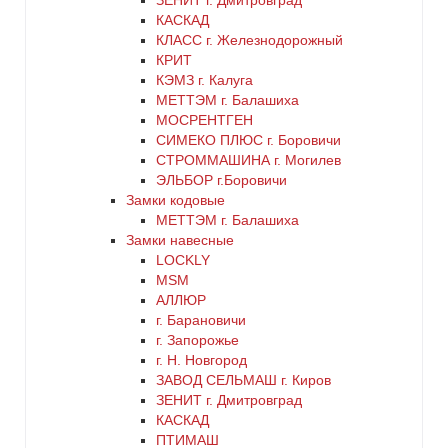
ЗЕНИТ г. Дмитровград
КАСКАД
КЛАСС г. Железнодорожный
серебро
КРИТ
КЭМЗ г. Калуга
серый
МЕТТЭМ г. Балашиха
МОСРЕНТГЕН
СИМЕКО ПЛЮС г. Боровичи
синий
СТРОММАШИНА г. Могилев
ЭЛЬБОР г.Боровичи
хром
Замки кодовые
МЕТТЭМ г. Балашиха
цинк
Замки навесные
LOCKLY
MSM
черный
АЛЛЮР
г. Барановичи
г. Запорожье
г. Н. Новгород
ЗАВОД СЕЛЬМАШ г. Киров
ЗЕНИТ г. Дмитровград
КАСКАД
ПТИМАШ