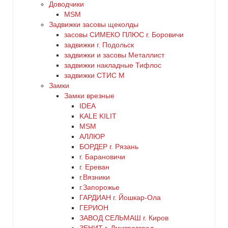
дерево
Доводчики
MSM
Задвижки засовы щеколды
желтый
заcовы СИМЕКО ПЛЮС г. Боровичи
задвижки г. Подольск
зеленый
задвижки и засовы Металлист
задвижки накладные Тифлос
золото
задвижки СТИС М
Замки
Замки врезные
коричневый
IDEA
KALE KILIT
красный
MSM
АЛЛЮР
БОРДЕР г. Рязань
латунь
г. Барановичи
г. Ереван
медь
г.Вязники
г.Запорожье
ГАРДИАН г. Йошкар-Ола
никель
ГЕРИОН
ЗАВОД СЕЛЬМАШ г. Киров
оранжевый