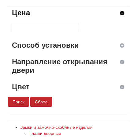
Цена
Способ установки
Направление открывания
ввертной
двери
врезной
Цвет
левое
навесной
правое
белый
накладной
универсальное
бронза
Замки и замочно-скобяные изделия
Глазки дверные