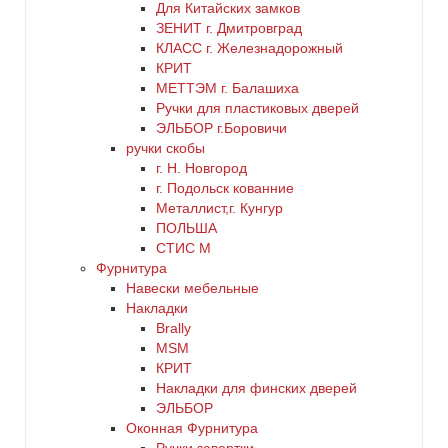
Для Китайских замков
ЗЕНИТ г. Дмитровград
КЛАСС г. Железнадорожный
КРИТ
МЕТТЭМ г. Балашиха
Ручки для пластиковых дверей
ЭЛЬБОР г.Боровичи
ручки скобы
г. Н. Новгород
г. Подольск кованние
Металлист,г. Кунгур
ПОЛЬША
СТИС М
Фурнитура
Навески мебельные
Накладки
Brally
MSM
КРИТ
Накладки для финских дверей
ЭЛЬБОР
Оконная Фурнитура