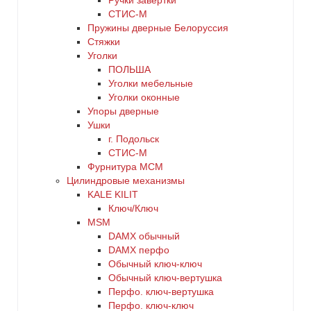
Ручки завертки
СТИС-М
Пружины дверные Белоруссия
Стяжки
Уголки
ПОЛЬША
Уголки мебельные
Уголки оконные
Упоры дверные
Ушки
г. Подольск
СТИС-М
Фурнитура МСМ
Цилиндровые механизмы
KALE KILIT
Ключ/Ключ
MSM
DАMX обычный
DАMX перфо
Oбычный ключ-ключ
Обычный ключ-вертушка
Перфо. ключ-вертушка
Перфо. ключ-ключ