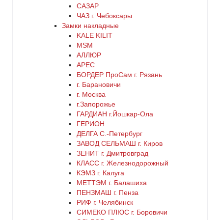
САЗАР
ЧАЗ г. Чебоксары
Замки накладные
KALE KILIT
MSM
АЛЛЮР
АРЕС
БОРДЕР ПроСам г. Рязань
г. Барановичи
г. Москва
г.Запорожье
ГАРДИАН г.Йошкар-Ола
ГЕРИОН
ДЕЛГА С.-Петербург
ЗАВОД СЕЛЬМАШ г. Киров
ЗЕНИТ г. Дмитровград
КЛАСС г. Железнодорожный
КЭМЗ г. Калуга
МЕТТЭМ г. Балашиха
ПЕНЗМАШ г. Пенза
РИФ г. Челябинск
СИМЕКО ПЛЮС г. Боровичи