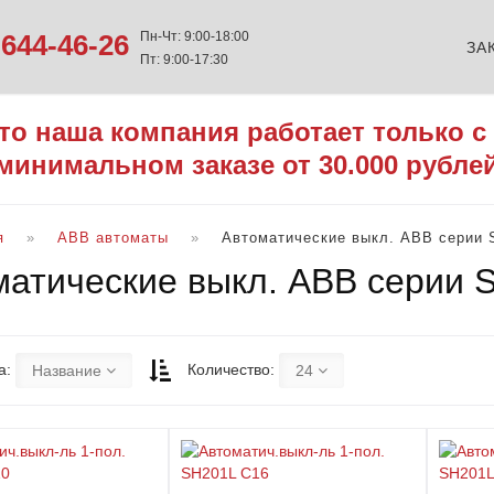
644-46-26
Пн-Чт: 9:00-18:00
ЗА
Пт: 9:00-17:30
то наша компания работает только с
минимальном заказе от 30.000 рубле
я
ABB автоматы
Автоматические выкл. ABB серии 
матические выкл. ABB серии 
а:
Количество:
Название
24