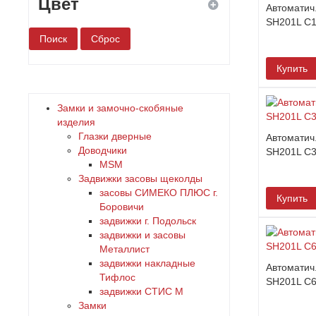
Цвет
Автоматич.
SH201L C
белый
Купить
бронза
Замки и замочно-скобяные
дерево
изделия
Глазки дверные
Автоматич.
Доводчики
SH201L C
желтый
MSM
Задвижки засовы щеколды
зеленый
заcовы СИМЕКО ПЛЮС г.
Купить
Боровичи
задвижки г. Подольск
золото
задвижки и засовы
Металлист
коричневый
задвижки накладные
Автоматич.
Тифлос
SH201L C
задвижки СТИС М
красный
Замки