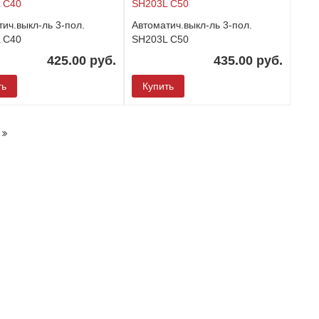
ич.выкл-ль 3-пол.
Автоматич.выкл-ль 3-пол.
 C40
SH203L C50
425.00 руб.
435.00 руб.
ть
Купить