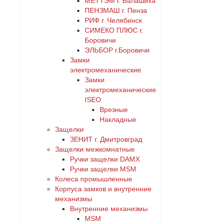
МЕТТЭМ г. Балашиха
ПЕНЗМАШ г. Пенза
РИФ г. Челябинск
СИМЕКО ПЛЮС г.
Боровичи
ЭЛЬБОР г.Боровичи
Замки
электромеханические
Замки
электромеханические
ISEO
Врезные
Накладные
Защелки
ЗЕНИТ г. Дмитровград
Защелки межкомнатные
Ручки защелки DAMX
Ручки защелки MSM
Колеса промышленные
Корпуса замков и внутренние
механизмы
Внутренние механизмы
MSM