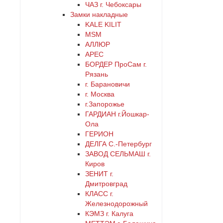
ЧАЗ г. Чебоксары
Замки накладные
KALE KILIT
MSM
АЛЛЮР
АРЕС
БОРДЕР ПроСам г.
Рязань
г. Барановичи
г. Москва
г.Запорожье
ГАРДИАН г.Йошкар-
Ола
ГЕРИОН
ДЕЛГА С.-Петербург
ЗАВОД СЕЛЬМАШ г.
Киров
ЗЕНИТ г.
Дмитровград
КЛАСС г.
Железнодорожный
КЭМЗ г. Калуга