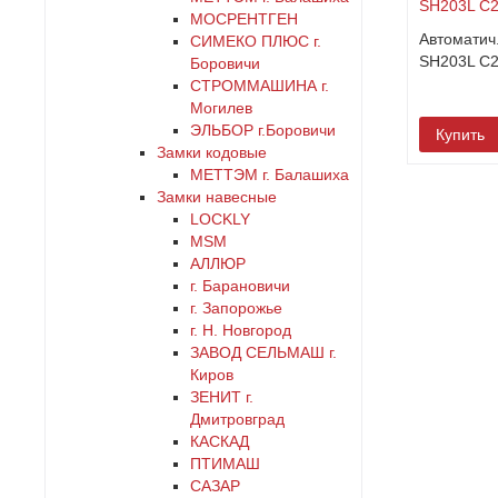
черный
МОСРЕНТГЕН
Автоматич.
СИМЕКО ПЛЮС г.
SH203L C
Боровичи
СТРОММАШИНА г.
Могилев
ЭЛЬБОР г.Боровичи
Купить
Замки кодовые
МЕТТЭМ г. Балашиха
Замки навесные
LOCKLY
MSM
АЛЛЮР
г. Барановичи
г. Запорожье
г. Н. Новгород
ЗАВОД СЕЛЬМАШ г.
Киров
ЗЕНИТ г.
Дмитровград
КАСКАД
ПТИМАШ
САЗАР