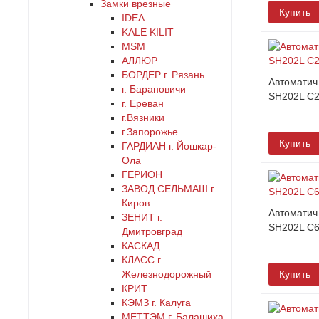
Замки врезные
латунь
Купить
IDEA
KALE KILIT
MSM
медь
АЛЛЮР
БОРДЕР г. Рязань
никель
Автоматич.
г. Барановичи
SH202L C
г. Ереван
оранжевый
г.Вязники
г.Запорожье
Купить
ГАРДИАН г. Йошкар-
серебро
Ола
ГЕРИОН
серый
ЗАВОД СЕЛЬМАШ г.
Киров
Автоматич.
ЗЕНИТ г.
синий
SH202L C
Дмитровград
КАСКАД
хром
КЛАСС г.
Железнодорожный
Купить
КРИТ
цинк
КЭМЗ г. Калуга
МЕТТЭМ г. Балашиха