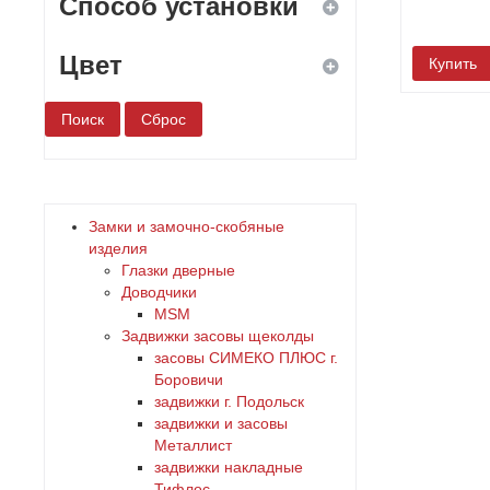
Способ установки
Цвет
Купить
ввертной
врезной
белый
навесной
бронза
Замки и замочно-скобяные
накладной
дерево
изделия
Глазки дверные
Доводчики
желтый
MSM
Задвижки засовы щеколды
зеленый
заcовы СИМЕКО ПЛЮС г.
Боровичи
задвижки г. Подольск
золото
задвижки и засовы
Металлист
коричневый
задвижки накладные
Тифлос