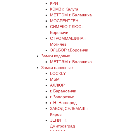
КРИТ
цинк
КЭМЗ г. Калуга
МЕТТЭМ г. Балашиха
черный
МОСРЕНТГЕН
СИМЕКО ПЛЮС г.
Боровичи
СТРОММАШИНА г.
Могилев
ЭЛЬБОР г.Боровичи
Замки кодовые
МЕТТЭМ г. Балашиха
Замки навесные
LOCKLY
MSM
АЛЛЮР
г. Барановичи
г. Запорожье
г. Н. Новгород
ЗАВОД СЕЛЬМАШ г.
Киров
ЗЕНИТ г.
Дмитровград