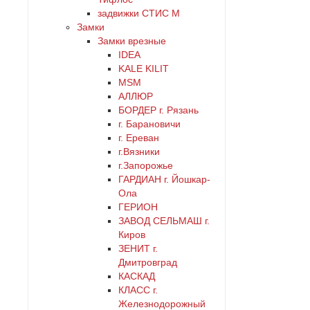
задвижки СТИС М
красный
Замки
Замки врезные
латунь
IDEA
KALE KILIT
MSM
медь
АЛЛЮР
БОРДЕР г. Рязань
никель
г. Барановичи
г. Ереван
оранжевый
г.Вязники
г.Запорожье
ГАРДИАН г. Йошкар-
серебро
Ола
ГЕРИОН
серый
ЗАВОД СЕЛЬМАШ г.
Киров
ЗЕНИТ г.
синий
Дмитровград
КАСКАД
хром
КЛАСС г.
Железнодорожный