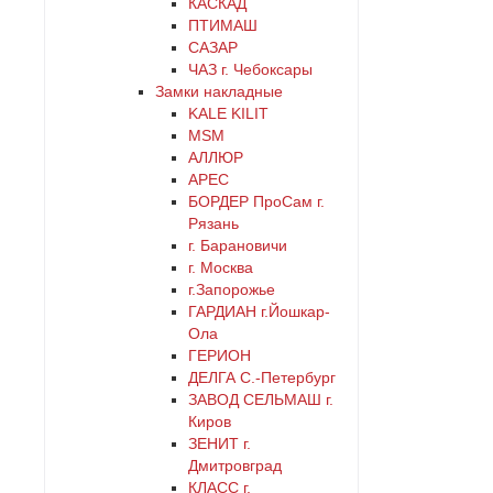
КАСКАД
ПТИМАШ
САЗАР
ЧАЗ г. Чебоксары
Замки накладные
KALE KILIT
MSM
АЛЛЮР
АРЕС
БОРДЕР ПроСам г.
Рязань
г. Барановичи
г. Москва
г.Запорожье
ГАРДИАН г.Йошкар-
Ола
ГЕРИОН
ДЕЛГА С.-Петербург
ЗАВОД СЕЛЬМАШ г.
Киров
ЗЕНИТ г.
Дмитровград
КЛАСС г.