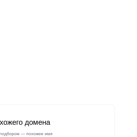
охожего домена
 подбором — похожее имя