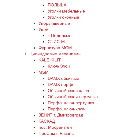
ПОЛЬША
Уголки мебельные
Уголки оконные
Упоры дверные
Ушки
г. Подольск
СТИС-М
Фурнитура МСМ
Цилиндровые механизмы
KALE KILIT
Ключ/Ключ
MSM
DАMX обычный
DАMX перфо
Oбычный ключ-ключ
Обычный ключ-вертушка
Перфо. ключ-вертушка
Перфо. ключ-ключ
ЗЕНИТ г. Дмитровград
КАСКАД
пос. Мосрентген
ПроСам г. Рязань