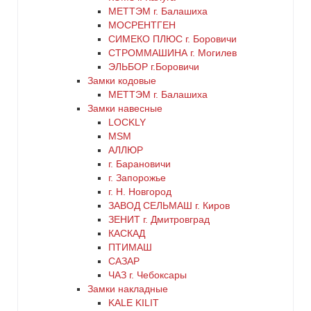
серый
МЕТТЭМ г. Балашиха
МОСРЕНТГЕН
СИМЕКО ПЛЮС г. Боровичи
синий
СТРОММАШИНА г. Могилев
ЭЛЬБОР г.Боровичи
хром
Замки кодовые
МЕТТЭМ г. Балашиха
цинк
Замки навесные
LOCKLY
MSM
черный
АЛЛЮР
г. Барановичи
г. Запорожье
г. Н. Новгород
ЗАВОД СЕЛЬМАШ г. Киров
ЗЕНИТ г. Дмитровград
КАСКАД
ПТИМАШ
САЗАР
ЧАЗ г. Чебоксары
Замки накладные
KALE KILIT