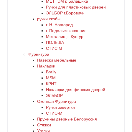
МЕТТЭМ г. Балашиха
Ручки для пластиковых дверей
ЭЛЬБОР г.Боровичи
ручки скобы
г. Н. Новгород
г. Подольск кованние
Металлист,г. Кунгур
ПОЛЬША
СТИС М
Фурнитура
Навески мебельные
Накладки
Brally
MSM
КРИТ
Накладки для финских дверей
ЭЛЬБОР
Оконная Фурнитура
Ручки завертки
СТИС-М
Пружины дверные Белоруссия
Стяжки
Уголки