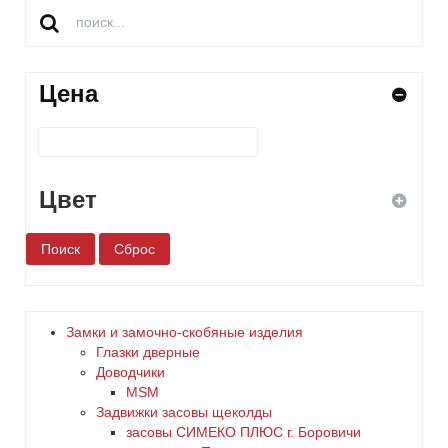
Цена
Цвет
белый
бронза
Замки и замочно-скобяные изделия
Глазки дверные
дерево
Доводчики
MSM
Задвижки засовы щеколды
желтый
заcовы СИМЕКО ПЛЮС г. Боровичи