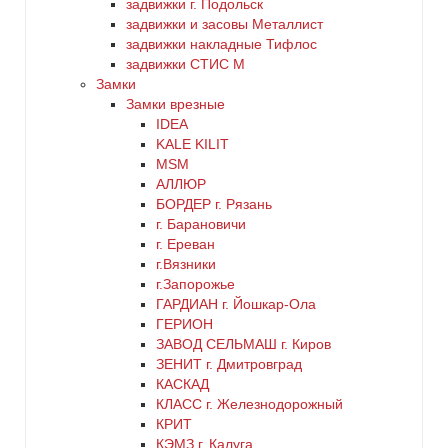
задвижки г. Подольск
зеленый
задвижки и засовы Металлист
задвижки накладные Тифлос
золото
задвижки СТИС М
Замки
Замки врезные
коричневый
IDEA
KALE KILIT
красный
MSM
АЛЛЮР
БОРДЕР г. Рязань
латунь
г. Барановичи
г. Ереван
медь
г.Вязники
г.Запорожье
ГАРДИАН г. Йошкар-Ола
никель
ГЕРИОН
ЗАВОД СЕЛЬМАШ г. Киров
оранжевый
ЗЕНИТ г. Дмитровград
КАСКАД
КЛАСС г. Железнодорожный
серебро
КРИТ
КЭМЗ г. Калуга