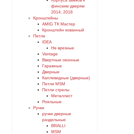
Корпуса замков к
финским дверям
2014, 2018
Кронштейны
AMIG ТК Мастер
Кронштейн кованный
Петли
IDEA
Не врезные
Vantage
Ввертные оконные
Гаражные
Дверные
Каплевидные (дверные)
Петли MSM
Петли стрелы
Металлист
Рояльные
Ручки
ручки дверные
раздельные
BRALLI
MSM