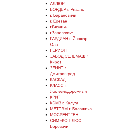
АЛЛЮР
БОРДЕР г. Рязань
никель
г. Барановичи
г. Ереван
оранжевый
г.Вязники
г.Запорожье
ГАРДИАН г. Йошкар-
серебро
Ола
ГЕРИОН
серый
ЗАВОД СЕЛЬМАШ г.
Киров
ЗЕНИТ г.
синий
Дмитровград
КАСКАД
хром
КЛАСС г.
Железнодорожный
КРИТ
цинк
КЭМЗ г. Калуга
МЕТТЭМ г. Балашиха
черный
МОСРЕНТГЕН
СИМЕКО ПЛЮС г.
Боровичи