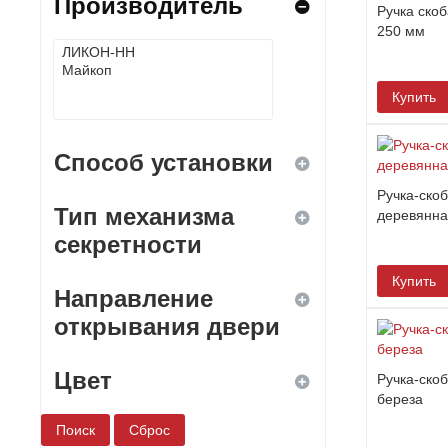
Производитель
Ручка ско
250 мм
Купить
Способ установки
Ручка-ско
Тип механизма
деревянна
ввертной
секретности
врезной
Купить
Направление
дисковый
открывания двери
навесной
кодовый
Цвет
накладной
Ручка-ско
левое
береза
комбинированный
правое