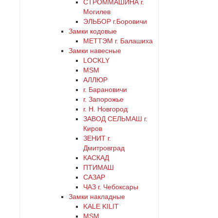
СТРОММАШИНА г.
Могилев
ЭЛЬБОР г.Боровичи
Замки кодовые
МЕТТЭМ г. Балашиха
Замки навесные
LOCKLY
MSM
АЛЛЮР
г. Барановичи
г. Запорожье
г. Н. Новгород
ЗАВОД СЕЛЬМАШ г.
Киров
ЗЕНИТ г.
Дмитровград
КАСКАД
ПТИМАШ
САЗАР
ЧАЗ г. Чебоксары
Замки накладные
KALE KILIT
MSM