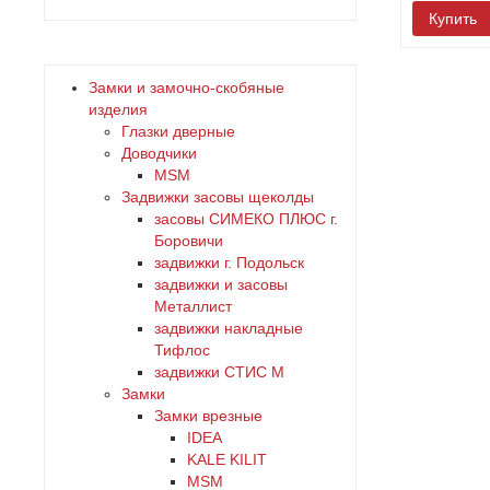
белый
нет
Купить
универсальное
бронза
сувальдный
Замки и замочно-скобяные
дерево
изделия
цилиндровый
Глазки дверные
Доводчики
желтый
MSM
Задвижки засовы щеколды
зеленый
заcовы СИМЕКО ПЛЮС г.
Боровичи
задвижки г. Подольск
золото
задвижки и засовы
Металлист
коричневый
задвижки накладные
Тифлос
задвижки СТИС М
красный
Замки
Замки врезные
латунь
IDEA
KALE KILIT
MSM
медь