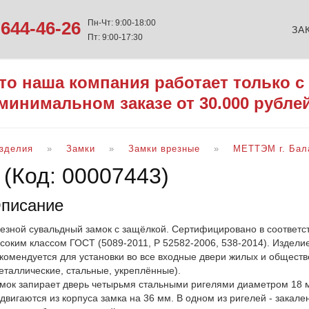
644-46-26
Пн-Чт: 9:00-18:00
ЗА
Пт: 9:00-17:30
то наша компания работает только с
минимальном заказе от 30.000 рубле
изделия
Замки
Замки врезные
МЕТТЭМ г. Бал
1
(Код:
00007443
)
писание
езной сувальдный замок с защёлкой. Сертифицировано в соответст
соким классом ГОСТ (5089-2011, Р 52582-2006, 538-2014). Изделие
комендуется для установки во все входные двери жилых и общест
еталлические, стальные, укреплённые).
мок запирает дверь четырьмя стальными ригелями диаметром 18 
двигаются из корпуса замка на 36 мм. В одном из ригелей - закал