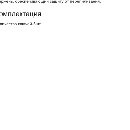
ержень, обеспечивающий защиту от перепиливания.
омплектация
личество ключей-5шт.