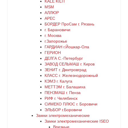
KALE KILIT
MSM
АЛЛЮР
АРЕС
БОРДЕР ПроСам г. Рязань
г. Барановичи
г. Москва
г.Запорожье
ГАРДИАН г.Йошкар-Ола
ГЕРИОН
ДЕЛГА С.-Петербург
ЗАВОД СЕЛЬМАШ г. Киров
ЗЕНИТ г. Дмитровград
КЛАСС г. Железнодорожный
КЭМЗ г. Калуга
МЕТТЭМ г. Балашиха
ПЕНЗМАШ г. Пенза
РИФ г. Челябинск
СИМЕКО ПЛЮС г. Боровичи
ЭЛЬБОР г.Боровичи
Замки электромеханические
Замки электромеханические ISEO
Врезные