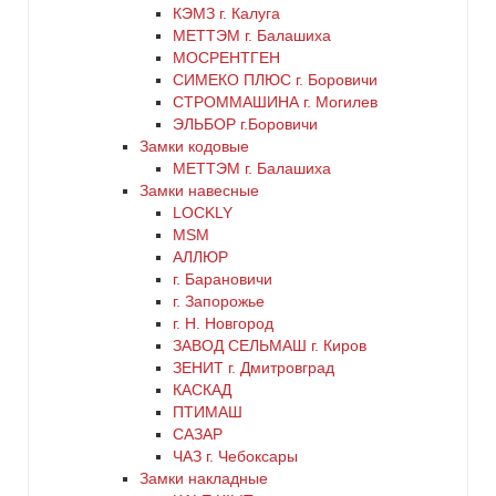
КЭМЗ г. Калуга
серый
МЕТТЭМ г. Балашиха
МОСРЕНТГЕН
СИМЕКО ПЛЮС г. Боровичи
синий
СТРОММАШИНА г. Могилев
ЭЛЬБОР г.Боровичи
хром
Замки кодовые
МЕТТЭМ г. Балашиха
цинк
Замки навесные
LOCKLY
MSM
черный
АЛЛЮР
г. Барановичи
г. Запорожье
г. Н. Новгород
ЗАВОД СЕЛЬМАШ г. Киров
ЗЕНИТ г. Дмитровград
КАСКАД
ПТИМАШ
САЗАР
ЧАЗ г. Чебоксары
Замки накладные