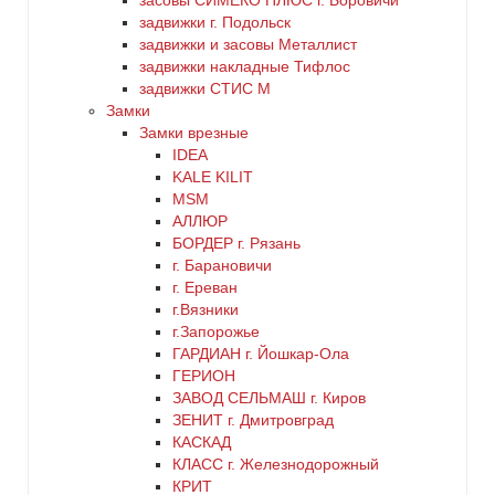
заcовы СИМЕКО ПЛЮС г. Боровичи
задвижки г. Подольск
зеленый
задвижки и засовы Металлист
задвижки накладные Тифлос
золото
задвижки СТИС М
Замки
Замки врезные
коричневый
IDEA
KALE KILIT
красный
MSM
АЛЛЮР
БОРДЕР г. Рязань
латунь
г. Барановичи
г. Ереван
медь
г.Вязники
г.Запорожье
ГАРДИАН г. Йошкар-Ола
никель
ГЕРИОН
ЗАВОД СЕЛЬМАШ г. Киров
оранжевый
ЗЕНИТ г. Дмитровград
КАСКАД
КЛАСС г. Железнодорожный
серебро
КРИТ