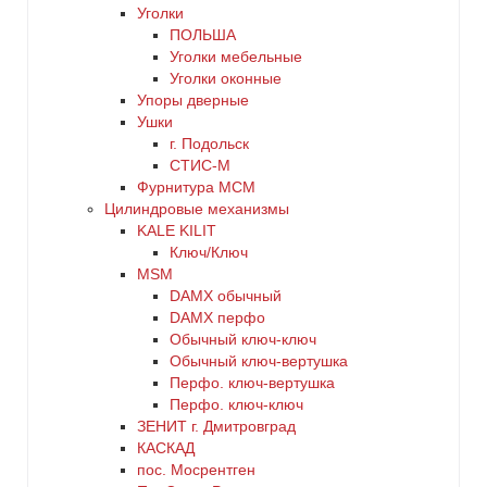
Уголки
ПОЛЬША
Уголки мебельные
Уголки оконные
Упоры дверные
Ушки
г. Подольск
СТИС-М
Фурнитура МСМ
Цилиндровые механизмы
KALE KILIT
Ключ/Ключ
MSM
DАMX обычный
DАMX перфо
Oбычный ключ-ключ
Обычный ключ-вертушка
Перфо. ключ-вертушка
Перфо. ключ-ключ
ЗЕНИТ г. Дмитровград
КАСКАД
пос. Мосрентген