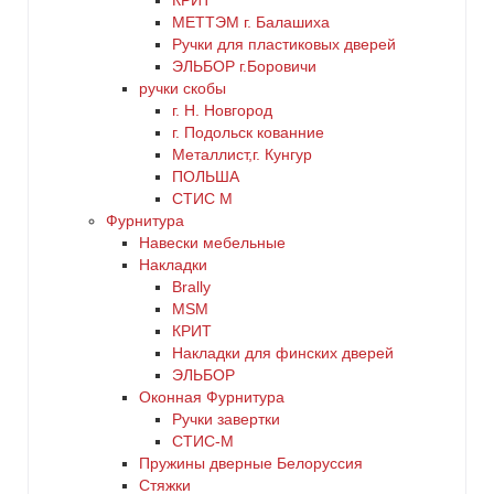
КРИТ
МЕТТЭМ г. Балашиха
Ручки для пластиковых дверей
ЭЛЬБОР г.Боровичи
ручки скобы
г. Н. Новгород
г. Подольск кованние
Металлист,г. Кунгур
ПОЛЬША
СТИС М
Фурнитура
Навески мебельные
Накладки
Brally
MSM
КРИТ
Накладки для финских дверей
ЭЛЬБОР
Оконная Фурнитура
Ручки завертки
СТИС-М
Пружины дверные Белоруссия
Стяжки