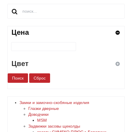
Цена
Цвет
белый
бронза
Замки и замочно-скобяные изделия
Глазки дверные
дерево
Доводчики
MSM
Задвижки засовы щеколды
желтый