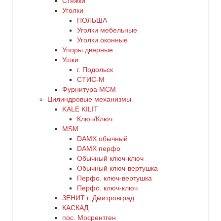
Стяжки
Уголки
ПОЛЬША
Уголки мебельные
Уголки оконные
Упоры дверные
Ушки
г. Подольск
СТИС-М
Фурнитура МСМ
Цилиндровые механизмы
KALE KILIT
Ключ/Ключ
MSM
DАMX обычный
DАMX перфо
Oбычный ключ-ключ
Обычный ключ-вертушка
Перфо. ключ-вертушка
Перфо. ключ-ключ
ЗЕНИТ г. Дмитровград
КАСКАД
пос. Мосрентген