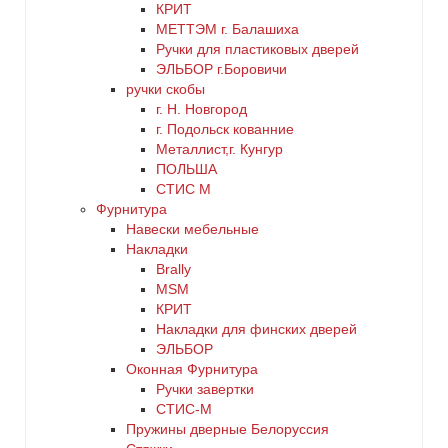
КРИТ
МЕТТЭМ г. Балашиха
Ручки для пластиковых дверей
ЭЛЬБОР г.Боровичи
ручки скобы
г. Н. Новгород
г. Подольск кованние
Металлист,г. Кунгур
ПОЛЬША
СТИС М
Фурнитура
Навески мебельные
Накладки
Brally
MSM
КРИТ
Накладки для финских дверей
ЭЛЬБОР
Оконная Фурнитура
Ручки завертки
СТИС-М
Пружины дверные Белоруссия