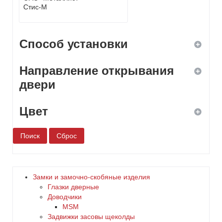
Способ установки
Направление открывания
ввертной
двери
врезной
Цвет
левое
навесной
правое
белый
накладной
универсальное
бронза
Замки и замочно-скобяные изделия
Глазки дверные
дерево
Доводчики
MSM
Задвижки засовы щеколды
желтый