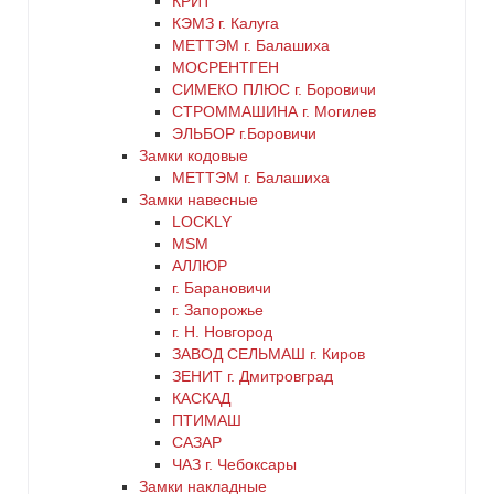
КРИТ
КЭМЗ г. Калуга
серый
МЕТТЭМ г. Балашиха
МОСРЕНТГЕН
СИМЕКО ПЛЮС г. Боровичи
синий
СТРОММАШИНА г. Могилев
ЭЛЬБОР г.Боровичи
хром
Замки кодовые
МЕТТЭМ г. Балашиха
цинк
Замки навесные
LOCKLY
MSM
черный
АЛЛЮР
г. Барановичи
г. Запорожье
г. Н. Новгород
ЗАВОД СЕЛЬМАШ г. Киров
ЗЕНИТ г. Дмитровград
КАСКАД
ПТИМАШ
САЗАР
ЧАЗ г. Чебоксары
Замки накладные