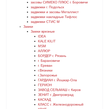
заcовы СИМЕКО ПЛЮС г. Боровичи
задвижки г. Подольск
зеленый
задвижки и засовы Металлист
задвижки накладные Тифлос
золото
задвижки СТИС М
Замки
Замки врезные
коричневый
IDEA
KALE KILIT
красный
MSM
АЛЛЮР
БОРДЕР г. Рязань
латунь
г. Барановичи
г. Ереван
медь
г.Вязники
г.Запорожье
ГАРДИАН г. Йошкар-Ола
никель
ГЕРИОН
ЗАВОД СЕЛЬМАШ г. Киров
оранжевый
ЗЕНИТ г. Дмитровград
КАСКАД
КЛАСС г. Железнодорожный
серебро