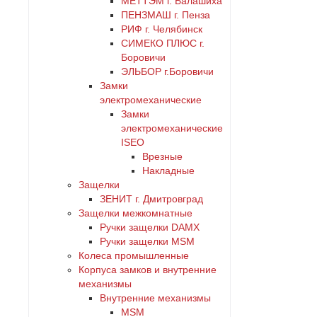
МЕТТЭМ г. Балашиха
ПЕНЗМАШ г. Пенза
РИФ г. Челябинск
СИМЕКО ПЛЮС г.
Боровичи
ЭЛЬБОР г.Боровичи
Замки
электромеханические
Замки
электромеханические
ISEO
Врезные
Накладные
Защелки
ЗЕНИТ г. Дмитровград
Защелки межкомнатные
Ручки защелки DAMX
Ручки защелки MSM
Колеса промышленные
Корпуса замков и внутренние
механизмы
Внутренние механизмы
MSM