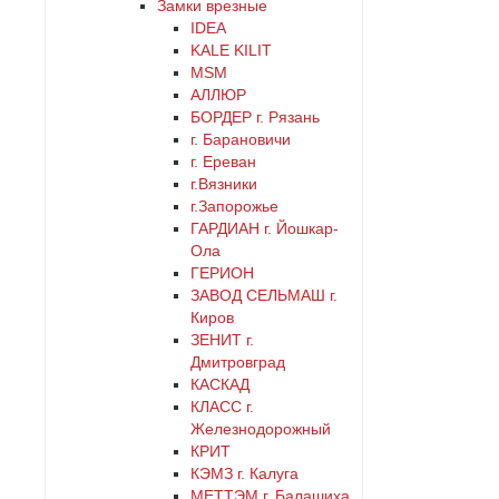
Замки врезные
латунь
IDEA
KALE KILIT
MSM
медь
АЛЛЮР
БОРДЕР г. Рязань
никель
г. Барановичи
г. Ереван
оранжевый
г.Вязники
г.Запорожье
ГАРДИАН г. Йошкар-
серебро
Ола
ГЕРИОН
серый
ЗАВОД СЕЛЬМАШ г.
Киров
ЗЕНИТ г.
синий
Дмитровград
КАСКАД
хром
КЛАСС г.
Железнодорожный
КРИТ
цинк
КЭМЗ г. Калуга
МЕТТЭМ г. Балашиха