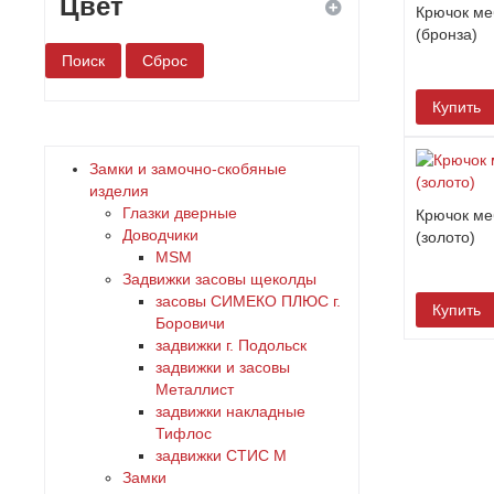
Цвет
Крючок ме
(бронза)
белый
Купить
бронза
Замки и замочно-скобяные
дерево
изделия
Глазки дверные
Крючок ме
Доводчики
(золото)
желтый
MSM
Задвижки засовы щеколды
зеленый
заcовы СИМЕКО ПЛЮС г.
Купить
Боровичи
задвижки г. Подольск
золото
задвижки и засовы
Металлист
коричневый
задвижки накладные
Тифлос
задвижки СТИС М
красный
Замки