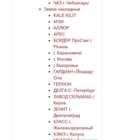
ЧАЗ г. Чебоксары
Замки накладные
KALE KILIT
MSM
АЛЛЮР
АРЕС
БОРДЕР ПроСам г.
Рязань
г. Барановичи
г. Москва
г.Запорожье
ГАРДИАН г.Йошкар-
Ола
ГЕРИОН
ДЕЛГА С.-Петербург
ЗАВОД СЕЛЬМАШ г.
Киров
ЗЕНИТ г.
Дмитровград
КЛАСС г.
Железнодорожный
КЭМЗ г. Калуга