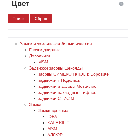
Цвет
белый
бронза
Замки и замочно-скобяные изделия
Глазки дверные
дерево
Доводчики
MSM
Задвижки засовы щеколды
желтый
заcовы СИМЕКО ПЛЮС г. Боровичи
задвижки г. Подольск
зеленый
задвижки и засовы Металлист
задвижки накладные Тифлос
золото
задвижки СТИС М
Замки
Замки врезные
коричневый
IDEA
KALE KILIT
красный
MSM
АЛЛЮР