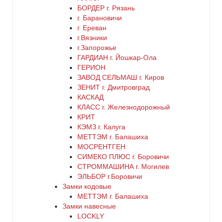
БОРДЕР г. Рязань
латунь
г. Барановичи
г. Ереван
медь
г.Вязники
г.Запорожье
ГАРДИАН г. Йошкар-Ола
никель
ГЕРИОН
ЗАВОД СЕЛЬМАШ г. Киров
оранжевый
ЗЕНИТ г. Дмитровград
КАСКАД
КЛАСС г. Железнодорожный
серебро
КРИТ
КЭМЗ г. Калуга
серый
МЕТТЭМ г. Балашиха
МОСРЕНТГЕН
СИМЕКО ПЛЮС г. Боровичи
синий
СТРОММАШИНА г. Могилев
ЭЛЬБОР г.Боровичи
хром
Замки кодовые
МЕТТЭМ г. Балашиха
цинк
Замки навесные
LOCKLY