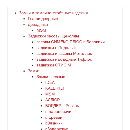
бронза
Замки и замочно-скобяные изделия
Глазки дверные
дерево
Доводчики
MSM
Задвижки засовы щеколды
желтый
заcовы СИМЕКО ПЛЮС г. Боровичи
задвижки г. Подольск
зеленый
задвижки и засовы Металлист
задвижки накладные Тифлос
золото
задвижки СТИС М
Замки
Замки врезные
коричневый
IDEA
KALE KILIT
красный
MSM
АЛЛЮР
БОРДЕР г. Рязань
латунь
г. Барановичи
г. Ереван
медь
г.Вязники
г.Запорожье