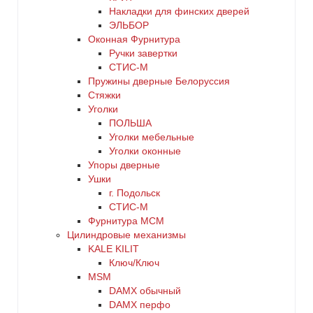
Накладки для финских дверей
ЭЛЬБОР
Оконная Фурнитура
Ручки завертки
СТИС-М
Пружины дверные Белоруссия
Стяжки
Уголки
ПОЛЬША
Уголки мебельные
Уголки оконные
Упоры дверные
Ушки
г. Подольск
СТИС-М
Фурнитура МСМ
Цилиндровые механизмы
KALE KILIT
Ключ/Ключ
MSM
DАMX обычный
DАMX перфо