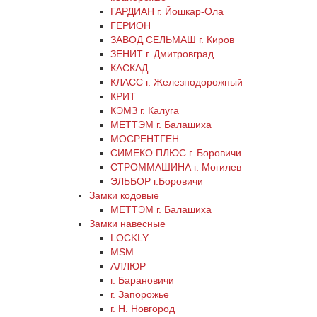
ГАРДИАН г. Йошкар-Ола
никель
ГЕРИОН
ЗАВОД СЕЛЬМАШ г. Киров
оранжевый
ЗЕНИТ г. Дмитровград
КАСКАД
КЛАСС г. Железнодорожный
серебро
КРИТ
КЭМЗ г. Калуга
серый
МЕТТЭМ г. Балашиха
МОСРЕНТГЕН
СИМЕКО ПЛЮС г. Боровичи
синий
СТРОММАШИНА г. Могилев
ЭЛЬБОР г.Боровичи
хром
Замки кодовые
МЕТТЭМ г. Балашиха
цинк
Замки навесные
LOCKLY
MSM
черный
АЛЛЮР
г. Барановичи
г. Запорожье
г. Н. Новгород