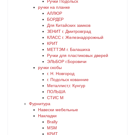
Ручки Подольск
ручки на планке
АЛЛЮР
БОРДЕР
Для Китайских замков
ЗЕНИТ г. Дмитровград
КЛАСС г. Железнадорожный
КРИТ
МЕТТЭМ г. Балашиха
Ручки для пластиковых дверей
ЭЛЬБОР г.Боровичи
ручки скобы
г. Н. Новгород
г. Подольск кованние
Металлист,г. Кунгур
ПОЛЬША
СТИС М
Фурнитура
Навески мебельные
Накладки
Brally
MSM
КРИТ