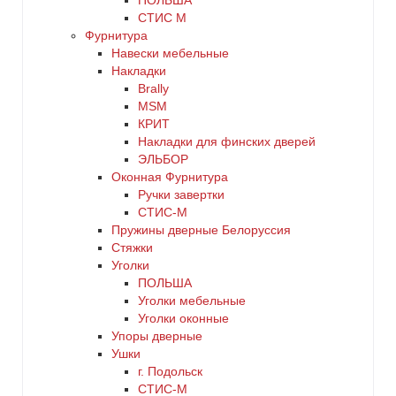
ПОЛЬША
СТИС М
Фурнитура
Навески мебельные
Накладки
Brally
MSM
КРИТ
Накладки для финских дверей
ЭЛЬБОР
Оконная Фурнитура
Ручки завертки
СТИС-М
Пружины дверные Белоруссия
Стяжки
Уголки
ПОЛЬША
Уголки мебельные
Уголки оконные
Упоры дверные
Ушки
г. Подольск
СТИС-М