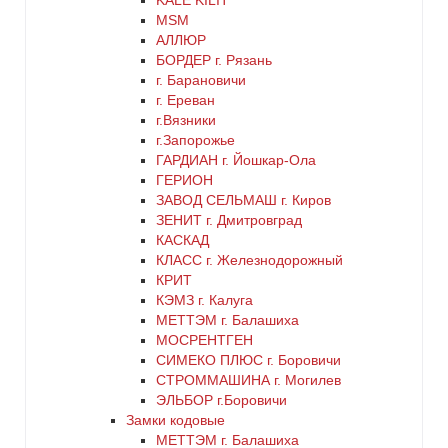
KALE KILIT
медь
MSM
АЛЛЮР
никель
БОРДЕР г. Рязань
г. Барановичи
г. Ереван
оранжевый
г.Вязники
г.Запорожье
серебро
ГАРДИАН г. Йошкар-Ола
ГЕРИОН
ЗАВОД СЕЛЬМАШ г. Киров
серый
ЗЕНИТ г. Дмитровград
КАСКАД
синий
КЛАСС г. Железнодорожный
КРИТ
КЭМЗ г. Калуга
хром
МЕТТЭМ г. Балашиха
МОСРЕНТГЕН
цинк
СИМЕКО ПЛЮС г. Боровичи
СТРОММАШИНА г. Могилев
черный
ЭЛЬБОР г.Боровичи
Замки кодовые
МЕТТЭМ г. Балашиха