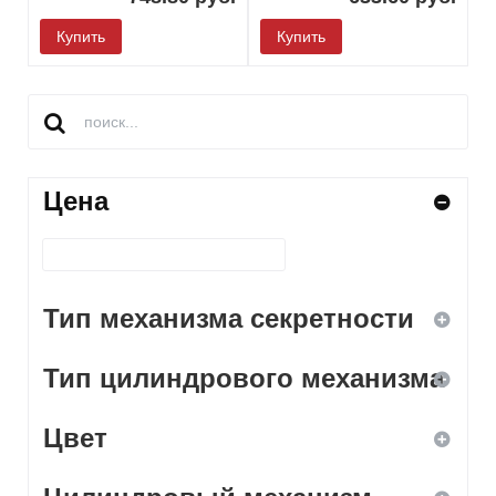
Купить
Купить
Цена
Тип механизма секретности
Тип цилиндрового механизма
дисковый
Цвет
кодовый
ключ-вертушка