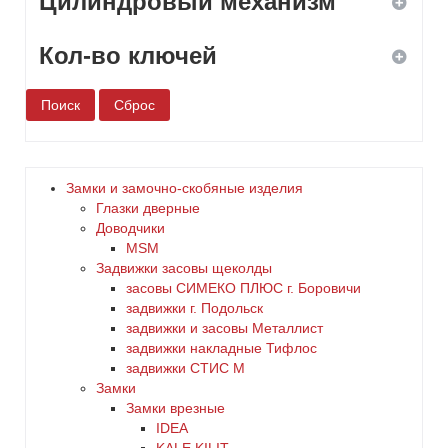
Цилиндровый механизм
комбинированный
ключ-ключ
белый
Кол-во ключей
нет
бронза
да
сувальдный
дерево
нет
1
цилиндровый
желтый
2
Замки и замочно-скобяные изделия
Глазки дверные
зеленый
3
Доводчики
MSM
золото
Задвижки засовы щеколды
4
заcовы СИМЕКО ПЛЮС г. Боровичи
задвижки г. Подольск
коричневый
5
задвижки и засовы Металлист
задвижки накладные Тифлос
красный
6
задвижки СТИС М
Замки
латунь
Замки врезные
нет
IDEA