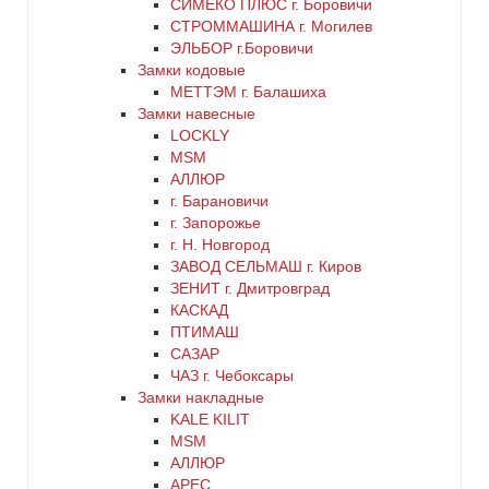
СИМЕКО ПЛЮС г. Боровичи
синий
СТРОММАШИНА г. Могилев
ЭЛЬБОР г.Боровичи
хром
Замки кодовые
МЕТТЭМ г. Балашиха
цинк
Замки навесные
LOCKLY
MSM
черный
АЛЛЮР
г. Барановичи
г. Запорожье
г. Н. Новгород
ЗАВОД СЕЛЬМАШ г. Киров
ЗЕНИТ г. Дмитровград
КАСКАД
ПТИМАШ
САЗАР
ЧАЗ г. Чебоксары
Замки накладные
KALE KILIT
MSM
АЛЛЮР
АРЕС