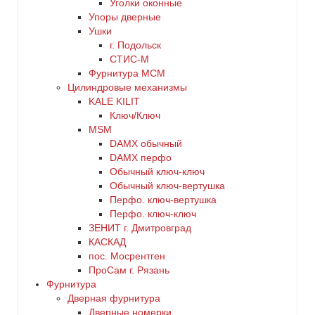
Уголки оконные
Упоры дверные
Ушки
г. Подольск
СТИС-М
Фурнитура МСМ
Цилиндровые механизмы
KALE KILIT
Ключ/Ключ
MSM
DАMX обычный
DАMX перфо
Oбычный ключ-ключ
Обычный ключ-вертушка
Перфо. ключ-вертушка
Перфо. ключ-ключ
ЗЕНИТ г. Дмитровград
КАСКАД
пос. Мосрентген
ПроСам г. Рязань
Фурнитура
Дверная фурнитура
Дверные номерки