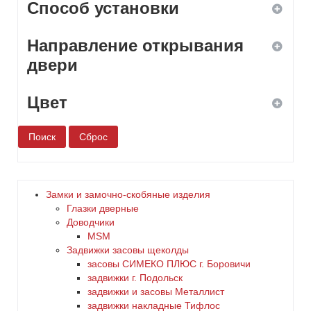
Способ установки
Направление открывания
ввертной
двери
врезной
Цвет
левое
навесной
правое
белый
накладной
универсальное
бронза
Замки и замочно-скобяные изделия
Глазки дверные
дерево
Доводчики
MSM
Задвижки засовы щеколды
желтый
заcовы СИМЕКО ПЛЮС г. Боровичи
задвижки г. Подольск
зеленый
задвижки и засовы Металлист
задвижки накладные Тифлос