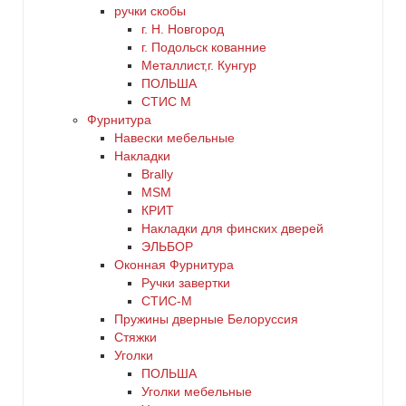
ручки скобы
г. Н. Новгород
г. Подольск кованние
Металлист,г. Кунгур
ПОЛЬША
СТИС М
Фурнитура
Навески мебельные
Накладки
Brally
MSM
КРИТ
Накладки для финских дверей
ЭЛЬБОР
Оконная Фурнитура
Ручки завертки
СТИС-М
Пружины дверные Белоруссия
Стяжки
Уголки
ПОЛЬША
Уголки мебельные