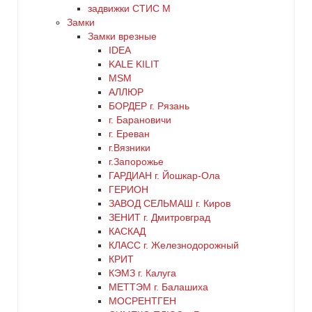
золото
задвижки СТИС М
Замки
Замки врезные
коричневый
IDEA
KALE KILIT
красный
MSM
АЛЛЮР
БОРДЕР г. Рязань
латунь
г. Барановичи
г. Ереван
медь
г.Вязники
г.Запорожье
ГАРДИАН г. Йошкар-Ола
никель
ГЕРИОН
ЗАВОД СЕЛЬМАШ г. Киров
оранжевый
ЗЕНИТ г. Дмитровград
КАСКАД
КЛАСС г. Железнодорожный
серебро
КРИТ
КЭМЗ г. Калуга
серый
МЕТТЭМ г. Балашиха
МОСРЕНТГЕН