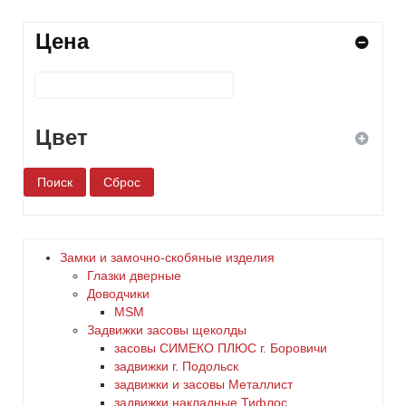
Цена
Цвет
белый
бронза
Замки и замочно-скобяные изделия
Глазки дверные
дерево
Доводчики
MSM
Задвижки засовы щеколды
желтый
заcовы СИМЕКО ПЛЮС г. Боровичи
задвижки г. Подольск
зеленый
задвижки и засовы Металлист
задвижки накладные Тифлос