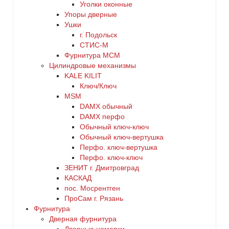
Уголки оконные
Упоры дверные
Ушки
г. Подольск
СТИС-М
Фурнитура МСМ
Цилиндровые механизмы
KALE KILIT
Ключ/Ключ
MSM
DАMX обычный
DАMX перфо
Oбычный ключ-ключ
Обычный ключ-вертушка
Перфо. ключ-вертушка
Перфо. ключ-ключ
ЗЕНИТ г. Дмитровград
КАСКАД
пос. Мосрентген
ПроСам г. Рязань
Фурнитура
Дверная фурнитура