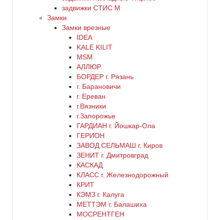
золото
задвижки СТИС М
Замки
Замки врезные
коричневый
IDEA
KALE KILIT
красный
MSM
АЛЛЮР
БОРДЕР г. Рязань
латунь
г. Барановичи
г. Ереван
медь
г.Вязники
г.Запорожье
ГАРДИАН г. Йошкар-Ола
никель
ГЕРИОН
ЗАВОД СЕЛЬМАШ г. Киров
оранжевый
ЗЕНИТ г. Дмитровград
КАСКАД
КЛАСС г. Железнодорожный
серебро
КРИТ
КЭМЗ г. Калуга
серый
МЕТТЭМ г. Балашиха
МОСРЕНТГЕН