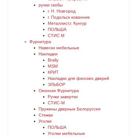
ручки скобы
г. Н. Новгород
г. Подольск кованние
Металлист,г. Кунгур
ПОЛЬША
СТИС М
Фурнитура
Навески мебельные
Накладки
Brally
MSM
КРИТ
Накладки для финских дверей
ЭЛЬБОР
Оконная Фурнитура
Ручки завертки
СТИС-М
Пружины дверные Белоруссия
Стяжки
Уголки
ПОЛЬША
Уголки мебельные