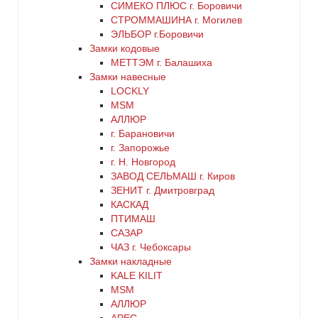
СИМЕКО ПЛЮС г. Боровичи
синий
СТРОММАШИНА г. Могилев
ЭЛЬБОР г.Боровичи
хром
Замки кодовые
МЕТТЭМ г. Балашиха
цинк
Замки навесные
LOCKLY
MSM
черный
АЛЛЮР
г. Барановичи
г. Запорожье
г. Н. Новгород
ЗАВОД СЕЛЬМАШ г. Киров
ЗЕНИТ г. Дмитровград
КАСКАД
ПТИМАШ
САЗАР
ЧАЗ г. Чебоксары
Замки накладные
KALE KILIT
MSM
АЛЛЮР