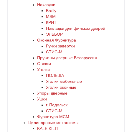
Накладки
Brally
MSM
КРИТ
Накладки для финских дверей
ЭЛЬБОР
Оконная Фурнитура
Ручки завертки
СТИС-М
Пружины дверные Белоруссия
Стяжки
Уголки
ПОЛЬША
Уголки мебельные
Уголки оконные
Упоры дверные
Ушки
г. Подольск
СТИС-М
Фурнитура МСМ
Цилиндровые механизмы
KALE KILIT