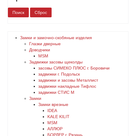
белый
бронза
Замки и замочно-скобяные изделия
Глазки дверные
дерево
Доводчики
MSM
Задвижки засовы щеколды
желтый
заcовы СИМЕКО ПЛЮС г. Боровичи
задвижки г. Подольск
зеленый
задвижки и засовы Металлист
задвижки накладные Тифлос
золото
задвижки СТИС М
Замки
Замки врезные
коричневый
IDEA
KALE KILIT
красный
MSM
АЛЛЮР
БОРДЕР г. Рязань