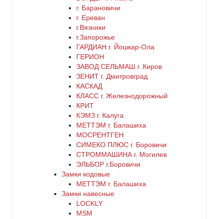
латунь
г. Барановичи
г. Ереван
медь
г.Вязники
г.Запорожье
ГАРДИАН г. Йошкар-Ола
никель
ГЕРИОН
ЗАВОД СЕЛЬМАШ г. Киров
оранжевый
ЗЕНИТ г. Дмитровград
КАСКАД
КЛАСС г. Железнодорожный
серебро
КРИТ
КЭМЗ г. Калуга
серый
МЕТТЭМ г. Балашиха
МОСРЕНТГЕН
СИМЕКО ПЛЮС г. Боровичи
синий
СТРОММАШИНА г. Могилев
ЭЛЬБОР г.Боровичи
хром
Замки кодовые
МЕТТЭМ г. Балашиха
цинк
Замки навесные
LOCKLY
MSM
черный