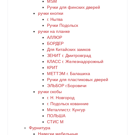
MSM
Ручки для финских дверей
ручки кнопки
г. Нытва
Ручки Подольск
ручки на планке
АЛЛЮР
БОРДЕР
Для Китайских замков
ЗЕНИТ г. Дмитровград
КЛАСС г. Железнадорожный
КРИТ
МЕТТЭМ г. Балашиха
Ручки для пластиковых дверей
ЭЛЬБОР г.Боровичи
ручки скобы
г. Н. Новгород
г. Подольск кованние
Металлист,г. Кунгур
ПОЛЬША
СТИС М
Фурнитура
Навески мебельные