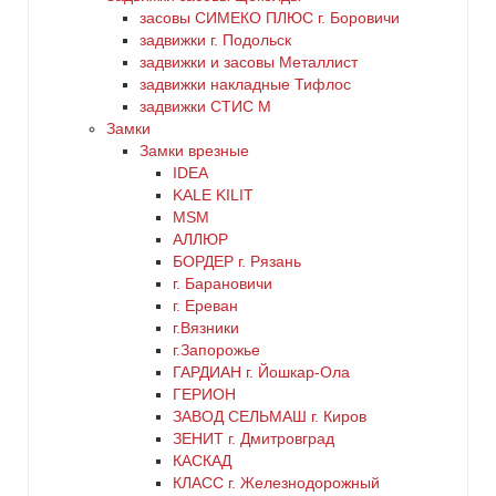
оранжевый
заcовы СИМЕКО ПЛЮС г. Боровичи
задвижки г. Подольск
5
задвижки и засовы Металлист
серебро
задвижки накладные Тифлос
6
задвижки СТИС М
серый
Замки
Замки врезные
нет
IDEA
синий
KALE KILIT
MSM
хром
АЛЛЮР
БОРДЕР г. Рязань
г. Барановичи
цинк
г. Ереван
г.Вязники
черный
г.Запорожье
ГАРДИАН г. Йошкар-Ола
ГЕРИОН
ЗАВОД СЕЛЬМАШ г. Киров
ЗЕНИТ г. Дмитровград
КАСКАД
КЛАСС г. Железнодорожный