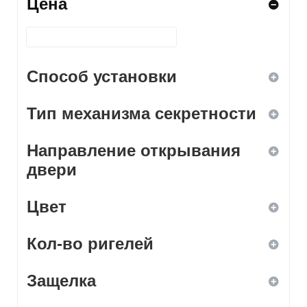
Цена
Способ установки
Тип механизма секретности
ввертной
Направление открывания
врезной
дисковый
двери
навесной
кодовый
Цвет
левое
накладной
комбинированный
Кол-во ригелей
правое
белый
нет
Защелка
универсальное
бронза
1
сувальдный