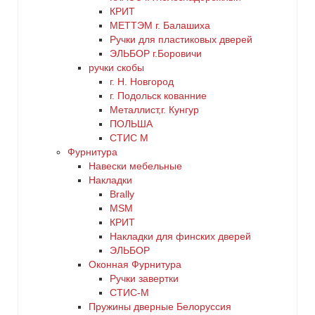
КРИТ
МЕТТЭМ г. Балашиха
Ручки для пластиковых дверей
ЭЛЬБОР г.Боровичи
ручки скобы
г. Н. Новгород
г. Подольск кованние
Металлист,г. Кунгур
ПОЛЬША
СТИС М
Фурнитура
Навески мебельные
Накладки
Brally
MSM
КРИТ
Накладки для финских дверей
ЭЛЬБОР
Оконная Фурнитура
Ручки завертки
СТИС-М
Пружины дверные Белоруссия