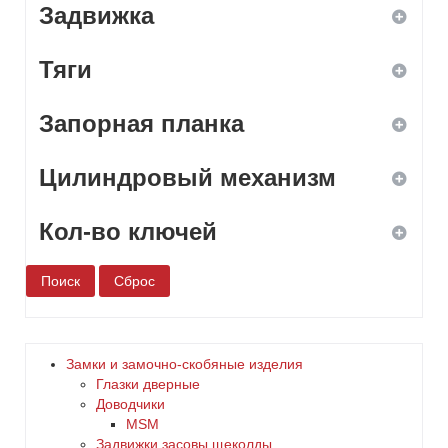
Задвижка
дерево
2
да
цилиндровый
Тяги
желтый
3
нет
да
зеленый
Запорная планка
4
нет
да
золото
5
Цилиндровый механизм
нет
да
коричневый
6
Кол-во ключей
нет
да
красный
нет
1
латунь
2
медь
Замки и замочно-скобяные изделия
Глазки дверные
3
Доводчики
никель
MSM
Задвижки засовы щеколды
4