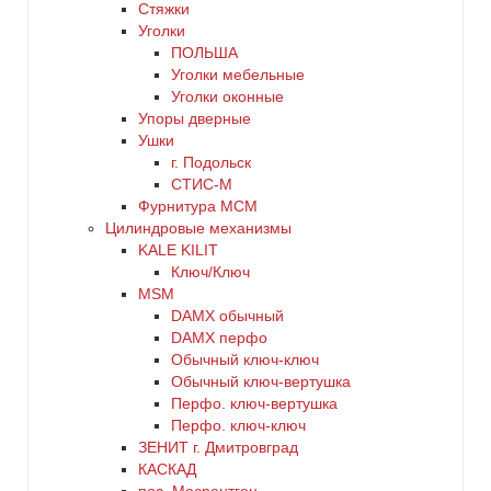
Стяжки
Уголки
ПОЛЬША
Уголки мебельные
Уголки оконные
Упоры дверные
Ушки
г. Подольск
СТИС-М
Фурнитура МСМ
Цилиндровые механизмы
KALE KILIT
Ключ/Ключ
MSM
DАMX обычный
DАMX перфо
Oбычный ключ-ключ
Обычный ключ-вертушка
Перфо. ключ-вертушка
Перфо. ключ-ключ
ЗЕНИТ г. Дмитровград
КАСКАД