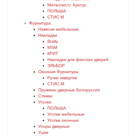
Металлист,г. Кунгур
ПОЛЬША
СТИС М
Фурнитура
Навески мебельные
Накладки
Brally
MSM
КРИТ
Накладки для финских дверей
ЭЛЬБОР
Оконная Фурнитура
Ручки завертки
СТИС-М
Пружины дверные Белоруссия
Стяжки
Уголки
ПОЛЬША
Уголки мебельные
Уголки оконные
Упоры дверные
Ушки