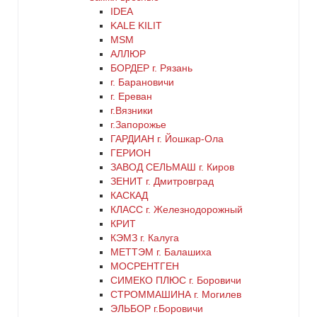
коричневый
IDEA
KALE KILIT
красный
MSM
АЛЛЮР
БОРДЕР г. Рязань
латунь
г. Барановичи
г. Ереван
медь
г.Вязники
г.Запорожье
ГАРДИАН г. Йошкар-Ола
никель
ГЕРИОН
ЗАВОД СЕЛЬМАШ г. Киров
оранжевый
ЗЕНИТ г. Дмитровград
КАСКАД
КЛАСС г. Железнодорожный
серебро
КРИТ
КЭМЗ г. Калуга
серый
МЕТТЭМ г. Балашиха
МОСРЕНТГЕН
СИМЕКО ПЛЮС г. Боровичи
синий
СТРОММАШИНА г. Могилев
ЭЛЬБОР г.Боровичи
хром