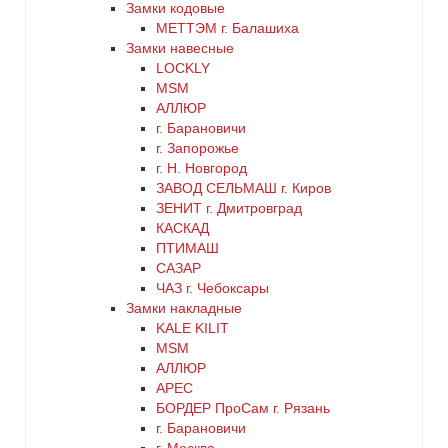
Замки кодовые
МЕТТЭМ г. Балашиха
цинк
Замки навесные
LOCKLY
MSM
черный
АЛЛЮР
г. Барановичи
г. Запорожье
г. Н. Новгород
ЗАВОД СЕЛЬМАШ г. Киров
ЗЕНИТ г. Дмитровград
КАСКАД
ПТИМАШ
САЗАР
ЧАЗ г. Чебоксары
Замки накладные
KALE KILIT
MSM
АЛЛЮР
АРЕС
БОРДЕР ПроСам г. Рязань
г. Барановичи