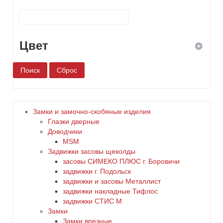
Цвет
белый
бронза
Замки и замочно-скобяные изделия
Глазки дверные
дерево
Доводчики
MSM
Задвижки засовы щеколды
желтый
заcовы СИМЕКО ПЛЮС г. Боровичи
задвижки г. Подольск
зеленый
задвижки и засовы Металлист
задвижки накладные Тифлос
золото
задвижки СТИС М
Замки
Замки врезные