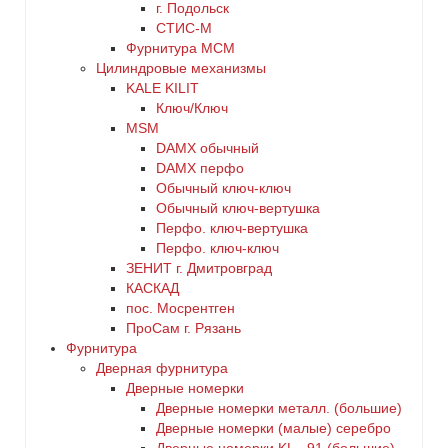
г. Подольск
СТИС-М
Фурнитура МСМ
Цилиндровые механизмы
KALE KILIT
Ключ/Ключ
MSM
DАMX обычный
DАMX перфо
Oбычный ключ-ключ
Обычный ключ-вертушка
Перфо. ключ-вертушка
Перфо. ключ-ключ
ЗЕНИТ г. Дмитровград
КАСКАД
пос. Мосрентген
ПроСам г. Рязань
Фурнитура
Дверная фурнитура
Дверные номерки
Дверные номерки металл. (большие)
Дверные номерки (малые) серебро