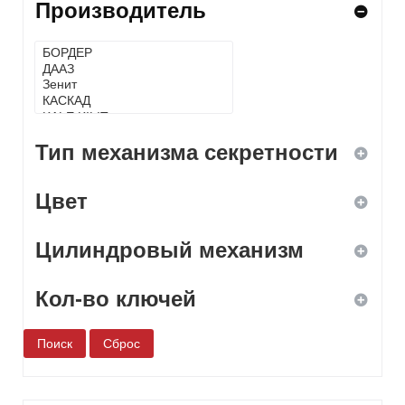
Производитель
Тип механизма секретности
Цвет
дисковый
Цилиндровый механизм
кодовый
белый
Кол-во ключей
комбинированный
бронза
да
нет
дерево
нет
1
сувальдный
желтый
2