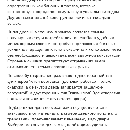
фиксации дверных запоров посредством набора
определенных комбинаций штифтов, которые
соответствуют определенному ключу с уникальным кодом.
Другие названия этой конструкции: личинка, вкладыш,
вставка.
Цилиндровый механизм в замках является самым
популярным среди потребителей: он снабжен удобным
миниатюрным ключом, не требует приложения больших
усилий для вращения ключа в скважине и легко заменяется
без необходимости демонтажа всей замочной конструкции.
Строение личинки препятствует открыванию замка
отмычками, ее весьма сложно высверлить.
По способу открывания различают односторонний тип
цилиндров "ключ-вертушка" (где ключ работает только
снаружи, а с изнутри дверь запирается защелкой-
вертушкой) и двусторонний тип "ключ-ключ" (где отверстия
под ключ находятся с двух сторон двери).
Подбор цилиндрового механизма осуществляется в
зависимости от материала, размера дверного полотна, от
требований, предъявляемых к внешнему виду двери.
Выбирая механизм для замка, необходимо уделить