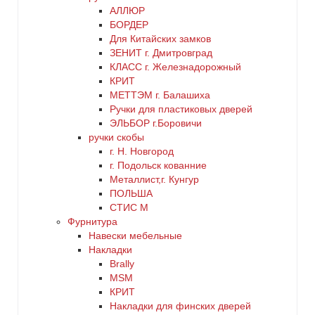
АЛЛЮР
БОРДЕР
Для Китайских замков
ЗЕНИТ г. Дмитровград
КЛАСС г. Железнадорожный
КРИТ
МЕТТЭМ г. Балашиха
Ручки для пластиковых дверей
ЭЛЬБОР г.Боровичи
ручки скобы
г. Н. Новгород
г. Подольск кованние
Металлист,г. Кунгур
ПОЛЬША
СТИС М
Фурнитура
Навески мебельные
Накладки
Brally
MSM
КРИТ
Накладки для финских дверей