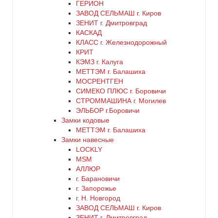
ГЕРИОН
ЗАВОД СЕЛЬМАШ г. Киров
серый
ЗЕНИТ г. Дмитровград
КАСКАД
синий
КЛАСС г. Железнодорожный
КРИТ
КЭМЗ г. Калуга
хром
МЕТТЭМ г. Балашиха
МОСРЕНТГЕН
цинк
СИМЕКО ПЛЮС г. Боровичи
СТРОММАШИНА г. Могилев
черный
ЭЛЬБОР г.Боровичи
Замки кодовые
МЕТТЭМ г. Балашиха
Замки навесные
LOCKLY
MSM
АЛЛЮР
г. Барановичи
г. Запорожье
г. Н. Новгород
ЗАВОД СЕЛЬМАШ г. Киров
ЗЕНИТ г. Дмитровград