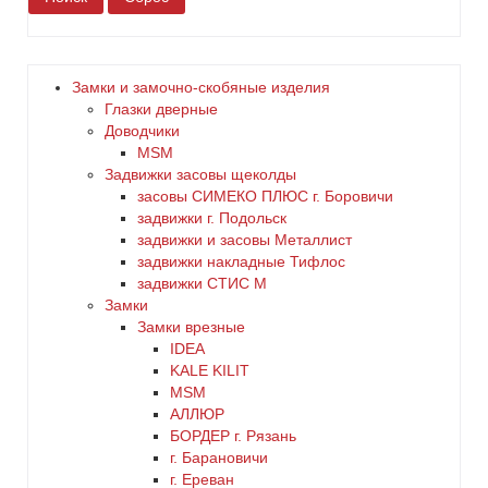
белый
бронза
Замки и замочно-скобяные изделия
Глазки дверные
дерево
Доводчики
MSM
Задвижки засовы щеколды
желтый
заcовы СИМЕКО ПЛЮС г. Боровичи
задвижки г. Подольск
зеленый
задвижки и засовы Металлист
задвижки накладные Тифлос
золото
задвижки СТИС М
Замки
Замки врезные
коричневый
IDEA
KALE KILIT
красный
MSM
АЛЛЮР
БОРДЕР г. Рязань
латунь
г. Барановичи
г. Ереван