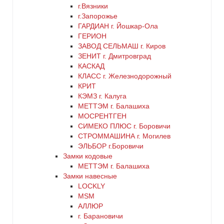
медь
г.Вязники
г.Запорожье
ГАРДИАН г. Йошкар-Ола
никель
ГЕРИОН
ЗАВОД СЕЛЬМАШ г. Киров
оранжевый
ЗЕНИТ г. Дмитровград
КАСКАД
КЛАСС г. Железнодорожный
серебро
КРИТ
КЭМЗ г. Калуга
серый
МЕТТЭМ г. Балашиха
МОСРЕНТГЕН
СИМЕКО ПЛЮС г. Боровичи
синий
СТРОММАШИНА г. Могилев
ЭЛЬБОР г.Боровичи
хром
Замки кодовые
МЕТТЭМ г. Балашиха
цинк
Замки навесные
LOCKLY
MSM
черный
АЛЛЮР
г. Барановичи