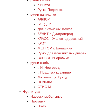
ручки кнопки
г. Нытва
Ручки Подольск
ручки на планке
АЛЛЮР
БОРДЕР
Для Китайских замков
ЗЕНИТ г. Дмитровград
КЛАСС г. Железнадорожный
КРИТ
МЕТТЭМ г. Балашиха
Ручки для пластиковых дверей
ЭЛЬБОР г.Боровичи
ручки скобы
г. Н. Новгород
г. Подольск кованние
Металлист,г. Кунгур
ПОЛЬША
СТИС М
Фурнитура
Навески мебельные
Накладки
Brally