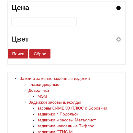
Цена
Цвет
белый
бронза
Замки и замочно-скобяные изделия
Глазки дверные
дерево
Доводчики
MSM
Задвижки засовы щеколды
желтый
заcовы СИМЕКО ПЛЮС г. Боровичи
задвижки г. Подольск
зеленый
задвижки и засовы Металлист
задвижки накладные Тифлос
золото
задвижки СТИС М