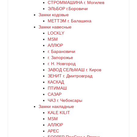
СТРОММАШИНА г. Могилев
ЭЛЬБОР г.Боровичи
хром
Замки кодовые
МЕТТЭМ г. Балашиха
цинк
Замки навесные
LOCKLY
MSM
черный
АЛЛЮР
г. Барановичи
г. Запорожье
г. Н. Новгород
ЗАВОД СЕЛЬМАШ г. Киров
ЗЕНИТ г. Дмитровград
КАСКАД
ПТИМАШ
САЗАР
ЧАЗ г. Чебоксары
Замки накладные
KALE KILIT
MSM
АЛЛЮР
АРЕС