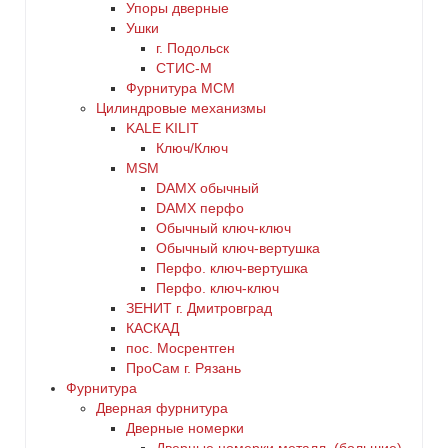
Упоры дверные
Ушки
г. Подольск
СТИС-М
Фурнитура МСМ
Цилиндровые механизмы
KALE KILIT
Ключ/Ключ
MSM
DАMX обычный
DАMX перфо
Oбычный ключ-ключ
Обычный ключ-вертушка
Перфо. ключ-вертушка
Перфо. ключ-ключ
ЗЕНИТ г. Дмитровград
КАСКАД
пос. Мосрентген
ПроСам г. Рязань
Фурнитура
Дверная фурнитура
Дверные номерки