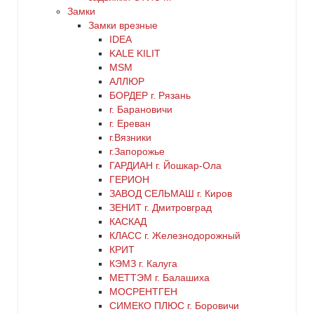
Замки
Замки врезные
коричневый
IDEA
KALE KILIT
красный
MSM
АЛЛЮР
БОРДЕР г. Рязань
латунь
г. Барановичи
г. Ереван
медь
г.Вязники
г.Запорожье
ГАРДИАН г. Йошкар-Ола
никель
ГЕРИОН
ЗАВОД СЕЛЬМАШ г. Киров
оранжевый
ЗЕНИТ г. Дмитровград
КАСКАД
КЛАСС г. Железнодорожный
серебро
КРИТ
КЭМЗ г. Калуга
серый
МЕТТЭМ г. Балашиха
МОСРЕНТГЕН
СИМЕКО ПЛЮС г. Боровичи
синий