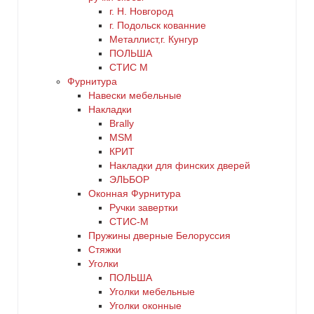
г. Н. Новгород
г. Подольск кованние
Металлист,г. Кунгур
ПОЛЬША
СТИС М
Фурнитура
Навески мебельные
Накладки
Brally
MSM
КРИТ
Накладки для финских дверей
ЭЛЬБОР
Оконная Фурнитура
Ручки завертки
СТИС-М
Пружины дверные Белоруссия
Стяжки
Уголки
ПОЛЬША
Уголки мебельные
Уголки оконные