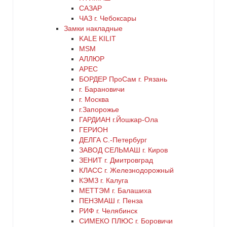
САЗАР
ЧАЗ г. Чебоксары
Замки накладные
KALE KILIT
MSM
АЛЛЮР
АРЕС
БОРДЕР ПроСам г. Рязань
г. Барановичи
г. Москва
г.Запорожье
ГАРДИАН г.Йошкар-Ола
ГЕРИОН
ДЕЛГА С.-Петербург
ЗАВОД СЕЛЬМАШ г. Киров
ЗЕНИТ г. Дмитровград
КЛАСС г. Железнодорожный
КЭМЗ г. Калуга
МЕТТЭМ г. Балашиха
ПЕНЗМАШ г. Пенза
РИФ г. Челябинск
СИМЕКО ПЛЮС г. Боровичи