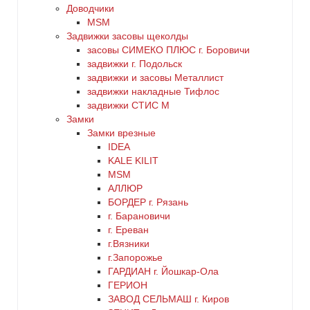
3
Доводчики
никель
MSM
Задвижки засовы щеколды
4
оранжевый
заcовы СИМЕКО ПЛЮС г. Боровичи
задвижки г. Подольск
5
задвижки и засовы Металлист
серебро
задвижки накладные Тифлос
6
задвижки СТИС М
серый
Замки
Замки врезные
нет
IDEA
синий
KALE KILIT
MSM
хром
АЛЛЮР
БОРДЕР г. Рязань
г. Барановичи
цинк
г. Ереван
г.Вязники
черный
г.Запорожье
ГАРДИАН г. Йошкар-Ола
ГЕРИОН
ЗАВОД СЕЛЬМАШ г. Киров