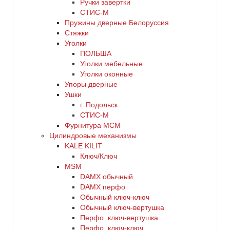
Ручки завертки
СТИС-М
Пружины дверные Белоруссия
Стяжки
Уголки
ПОЛЬША
Уголки мебельные
Уголки оконные
Упоры дверные
Ушки
г. Подольск
СТИС-М
Фурнитура МСМ
Цилиндровые механизмы
KALE KILIT
Ключ/Ключ
MSM
DАMX обычный
DАMX перфо
Oбычный ключ-ключ
Обычный ключ-вертушка
Перфо. ключ-вертушка
Перфо. ключ-ключ