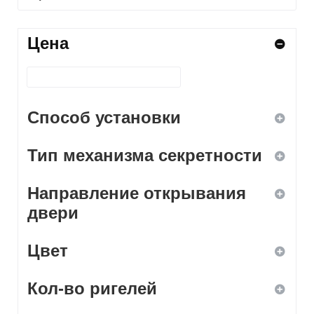
Цена
Способ установки
Тип механизма секретности
ввертной
Направление открывания
врезной
дисковый
двери
навесной
кодовый
Цвет
левое
накладной
комбинированный
Кол-во ригелей
правое
белый
нет