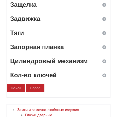
Защелка
универсальное
бронза
1
сувальдный
Задвижка
дерево
2
да
цилиндровый
Тяги
желтый
3
нет
да
зеленый
Запорная планка
4
нет
да
золото
5
Цилиндровый механизм
нет
да
коричневый
6
Кол-во ключей
нет
да
красный
нет
1
латунь
2
медь
Замки и замочно-скобяные изделия
Глазки дверные