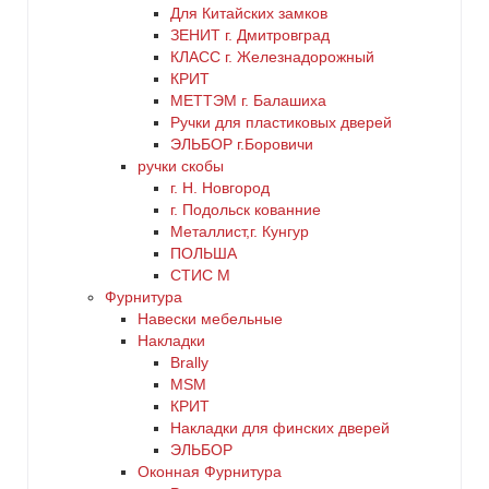
Для Китайских замков
ЗЕНИТ г. Дмитровград
КЛАСС г. Железнадорожный
КРИТ
МЕТТЭМ г. Балашиха
Ручки для пластиковых дверей
ЭЛЬБОР г.Боровичи
ручки скобы
г. Н. Новгород
г. Подольск кованние
Металлист,г. Кунгур
ПОЛЬША
СТИС М
Фурнитура
Навески мебельные
Накладки
Brally
MSM
КРИТ
Накладки для финских дверей
ЭЛЬБОР
Оконная Фурнитура