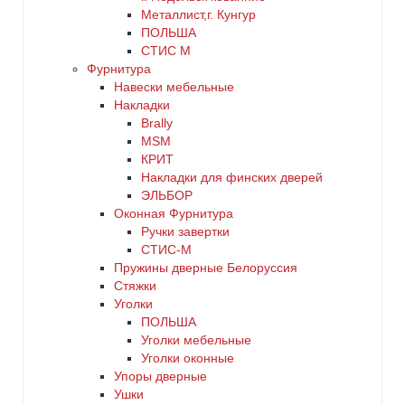
Металлист,г. Кунгур
ПОЛЬША
СТИС М
Фурнитура
Навески мебельные
Накладки
Brally
MSM
КРИТ
Накладки для финских дверей
ЭЛЬБОР
Оконная Фурнитура
Ручки завертки
СТИС-М
Пружины дверные Белоруссия
Стяжки
Уголки
ПОЛЬША
Уголки мебельные
Уголки оконные
Упоры дверные
Ушки