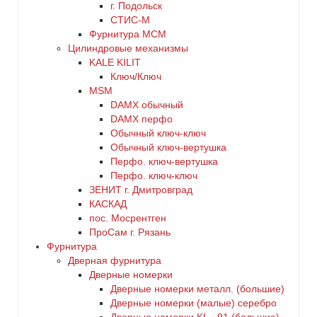
г. Подольск
СТИС-М
Фурнитура МСМ
Цилиндровые механизмы
KALE KILIT
Ключ/Ключ
MSM
DАMX обычный
DАMX перфо
Oбычный ключ-ключ
Обычный ключ-вертушка
Перфо. ключ-вертушка
Перфо. ключ-ключ
ЗЕНИТ г. Дмитровград
КАСКАД
пос. Мосрентген
ПроСам г. Рязань
Фурнитура
Дверная фурнитура
Дверные номерки
Дверные номерки металл. (большие)
Дверные номерки (малые) серебро