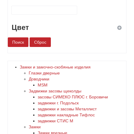
Цвет
белый
бронза
Замки и замочно-скобяные изделия
Глазки дверные
дерево
Доводчики
MSM
Задвижки засовы щеколды
желтый
заcовы СИМЕКО ПЛЮС г. Боровичи
задвижки г. Подольск
зеленый
задвижки и засовы Металлист
задвижки накладные Тифлос
золото
задвижки СТИС М
Замки
Замки врезные