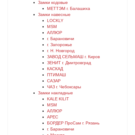
Замки кодовые
МЕТТЭМ г. Балашиха
цинк
Замки навесные
LOCKLY
MSM
черный
АЛЛЮР
г. Барановичи
г. Запорожье
г. Н. Новгород
ЗАВОД СЕЛЬМАШ г. Киров
ЗЕНИТ г. Дмитровград
КАСКАД
ПТИМАШ
САЗАР
ЧАЗ г. Чебоксары
Замки накладные
KALE KILIT
MSM
АЛЛЮР
АРЕС
БОРДЕР ПроСам г. Рязань
г. Барановичи