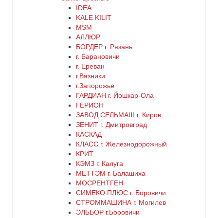
коричневый
IDEA
KALE KILIT
красный
MSM
АЛЛЮР
БОРДЕР г. Рязань
латунь
г. Барановичи
г. Ереван
медь
г.Вязники
г.Запорожье
ГАРДИАН г. Йошкар-Ола
никель
ГЕРИОН
ЗАВОД СЕЛЬМАШ г. Киров
оранжевый
ЗЕНИТ г. Дмитровград
КАСКАД
КЛАСС г. Железнодорожный
серебро
КРИТ
КЭМЗ г. Калуга
серый
МЕТТЭМ г. Балашиха
МОСРЕНТГЕН
СИМЕКО ПЛЮС г. Боровичи
синий
СТРОММАШИНА г. Могилев
ЭЛЬБОР г.Боровичи
хром