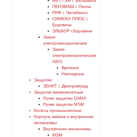
МЕТТЭМ г. Балашиха
ПЕНЗМАШ г. Пенза
РИФ г. Челябинск
СИМЕКО ПЛЮС г.
Боровичи
ЭЛЬБОР г.Боровичи
Замки
электромеханические
Замки
электромеханические
ISEO
Врезные
Накладные
Защелки
ЗЕНИТ г. Дмитровград
Защелки межкомнатные
Ручки защелки DAMX
Ручки защелки MSM
Колеса промышленные
Корпуса замков и внутренние
механизмы
Внутренние механизмы
MSM