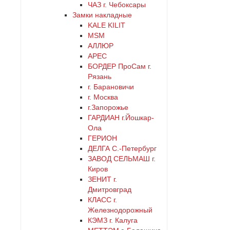
ЧАЗ г. Чебоксары
Замки накладные
KALE KILIT
MSM
АЛЛЮР
АРЕС
БОРДЕР ПроСам г.
Рязань
г. Барановичи
г. Москва
г.Запорожье
ГАРДИАН г.Йошкар-
Ола
ГЕРИОН
ДЕЛГА С.-Петербург
ЗАВОД СЕЛЬМАШ г.
Киров
ЗЕНИТ г.
Дмитровград
КЛАСС г.
Железнодорожный
КЭМЗ г. Калуга