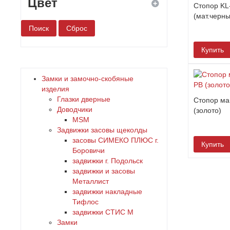
Цвет
Стопор KL
(мат.черны
белый
Купить
бронза
Замки и замочно-скобяные
дерево
изделия
Глазки дверные
Стопор ма
Доводчики
(золото)
желтый
MSM
Задвижки засовы щеколды
зеленый
заcовы СИМЕКО ПЛЮС г.
Купить
Боровичи
задвижки г. Подольск
золото
задвижки и засовы
Металлист
коричневый
задвижки накладные
Тифлос
задвижки СТИС М
красный
Замки