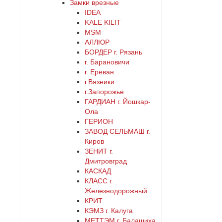
Замки врезные
латунь
IDEA
KALE KILIT
MSM
медь
АЛЛЮР
БОРДЕР г. Рязань
никель
г. Барановичи
г. Ереван
оранжевый
г.Вязники
г.Запорожье
ГАРДИАН г. Йошкар-
серебро
Ола
ГЕРИОН
серый
ЗАВОД СЕЛЬМАШ г.
Киров
ЗЕНИТ г.
синий
Дмитровград
КАСКАД
хром
КЛАСС г.
Железнодорожный
КРИТ
цинк
КЭМЗ г. Калуга
МЕТТЭМ г. Балашиха