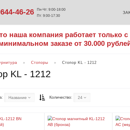
644-46-26
Пн-Чт: 9:00-18:00
ЗА
Пт: 9:00-17:30
то наша компания работает только с
минимальном заказе от 30.000 рубле
урнитура
Стопоры
Стопор KL - 1212
р KL - 1212
а:
Количество:
Название
24