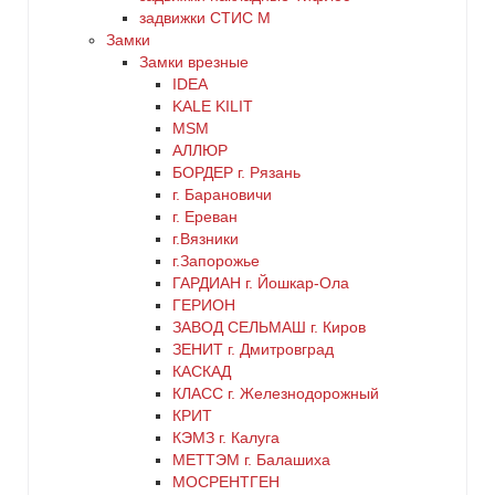
золото
задвижки СТИС М
Замки
Замки врезные
коричневый
IDEA
KALE KILIT
красный
MSM
АЛЛЮР
БОРДЕР г. Рязань
латунь
г. Барановичи
г. Ереван
медь
г.Вязники
г.Запорожье
ГАРДИАН г. Йошкар-Ола
никель
ГЕРИОН
ЗАВОД СЕЛЬМАШ г. Киров
оранжевый
ЗЕНИТ г. Дмитровград
КАСКАД
КЛАСС г. Железнодорожный
серебро
КРИТ
КЭМЗ г. Калуга
серый
МЕТТЭМ г. Балашиха
МОСРЕНТГЕН