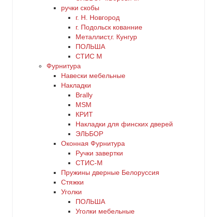
ручки скобы
г. Н. Новгород
г. Подольск кованние
Металлист,г. Кунгур
ПОЛЬША
СТИС М
Фурнитура
Навески мебельные
Накладки
Brally
MSM
КРИТ
Накладки для финских дверей
ЭЛЬБОР
Оконная Фурнитура
Ручки завертки
СТИС-М
Пружины дверные Белоруссия
Стяжки
Уголки
ПОЛЬША
Уголки мебельные