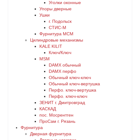
Уголки оконные
Упоры дверные
Ушки
г. Подольск
СТИС-М
Фурнитура МСМ
Цилиндровые механизмы
KALE KILIT
Ключ/Ключ
MSM
DАMX обычный
DАMX перфо
Oбычный ключ-ключ
Обычный ключ-вертушка
Перфо. ключ-вертушка
Перфо. ключ-ключ
ЗЕНИТ г. Дмитровград
КАСКАД
пос. Мосрентген
ПроСам г. Рязань
Фурнитура
Дверная фурнитура