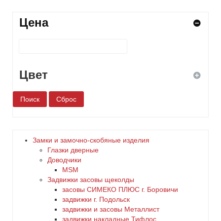
Цена
Цвет
белый
бронза
Замки и замочно-скобяные изделия
Глазки дверные
дерево
Доводчики
MSM
Задвижки засовы щеколды
желтый
заcовы СИМЕКО ПЛЮС г. Боровичи
задвижки г. Подольск
зеленый
задвижки и засовы Металлист
задвижки накладные Тифлос