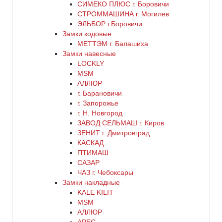
СИМЕКО ПЛЮС г. Боровичи
синий
СТРОММАШИНА г. Могилев
ЭЛЬБОР г.Боровичи
хром
Замки кодовые
МЕТТЭМ г. Балашиха
цинк
Замки навесные
LOCKLY
MSM
черный
АЛЛЮР
г. Барановичи
г. Запорожье
г. Н. Новгород
ЗАВОД СЕЛЬМАШ г. Киров
ЗЕНИТ г. Дмитровград
КАСКАД
ПТИМАШ
САЗАР
ЧАЗ г. Чебоксары
Замки накладные
KALE KILIT
MSM
АЛЛЮР