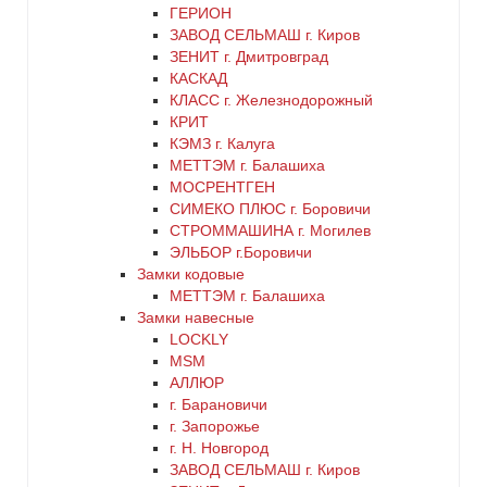
ГЕРИОН
ЗАВОД СЕЛЬМАШ г. Киров
оранжевый
ЗЕНИТ г. Дмитровград
КАСКАД
КЛАСС г. Железнодорожный
серебро
КРИТ
КЭМЗ г. Калуга
серый
МЕТТЭМ г. Балашиха
МОСРЕНТГЕН
СИМЕКО ПЛЮС г. Боровичи
синий
СТРОММАШИНА г. Могилев
ЭЛЬБОР г.Боровичи
хром
Замки кодовые
МЕТТЭМ г. Балашиха
цинк
Замки навесные
LOCKLY
MSM
черный
АЛЛЮР
г. Барановичи
г. Запорожье
г. Н. Новгород
ЗАВОД СЕЛЬМАШ г. Киров