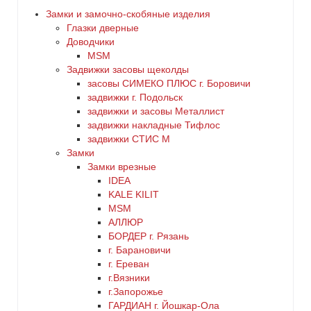
бронза
Замки и замочно-скобяные изделия
Глазки дверные
дерево
Доводчики
MSM
Задвижки засовы щеколды
желтый
заcовы СИМЕКО ПЛЮС г. Боровичи
задвижки г. Подольск
зеленый
задвижки и засовы Металлист
задвижки накладные Тифлос
золото
задвижки СТИС М
Замки
Замки врезные
коричневый
IDEA
KALE KILIT
красный
MSM
АЛЛЮР
БОРДЕР г. Рязань
латунь
г. Барановичи
г. Ереван
медь
г.Вязники
г.Запорожье
ГАРДИАН г. Йошкар-Ола
никель