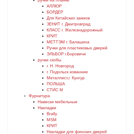
ручки на планке
АЛЛЮР
БОРДЕР
Для Китайских замков
ЗЕНИТ г. Дмитровград
КЛАСС г. Железнадорожный
КРИТ
МЕТТЭМ г. Балашиха
Ручки для пластиковых дверей
ЭЛЬБОР г.Боровичи
ручки скобы
г. Н. Новгород
г. Подольск кованние
Металлист,г. Кунгур
ПОЛЬША
СТИС М
Фурнитура
Навески мебельные
Накладки
Brally
MSM
КРИТ
Накладки для финских дверей