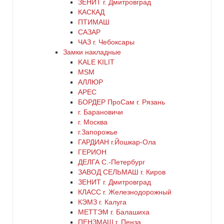
ЗЕНИТ г. Дмитровград
КАСКАД
ПТИМАШ
САЗАР
ЧАЗ г. Чебоксары
Замки накладные
KALE KILIT
MSM
АЛЛЮР
АРЕС
БОРДЕР ПроСам г. Рязань
г. Барановичи
г. Москва
г.Запорожье
ГАРДИАН г.Йошкар-Ола
ГЕРИОН
ДЕЛГА С.-Петербург
ЗАВОД СЕЛЬМАШ г. Киров
ЗЕНИТ г. Дмитровград
КЛАСС г. Железнодорожный
КЭМЗ г. Калуга
МЕТТЭМ г. Балашиха
ПЕНЗМАШ г. Пенза