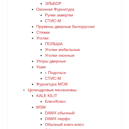
ЭЛЬБОР
Оконная Фурнитура
Ручки завертки
СТИС-М
Пружины дверные Белоруссия
Стяжки
Уголки
ПОЛЬША
Уголки мебельные
Уголки оконные
Упоры дверные
Ушки
г. Подольск
СТИС-М
Фурнитура МСМ
Цилиндровые механизмы
KALE KILIT
Ключ/Ключ
MSM
DАMX обычный
DАMX перфо
Oбычный ключ-ключ