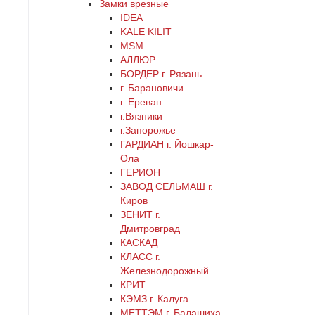
Замки врезные
латунь
IDEA
KALE KILIT
MSM
медь
АЛЛЮР
БОРДЕР г. Рязань
никель
г. Барановичи
г. Ереван
оранжевый
г.Вязники
г.Запорожье
ГАРДИАН г. Йошкар-
серебро
Ола
ГЕРИОН
серый
ЗАВОД СЕЛЬМАШ г.
Киров
ЗЕНИТ г.
синий
Дмитровград
КАСКАД
хром
КЛАСС г.
Железнодорожный
КРИТ
цинк
КЭМЗ г. Калуга
МЕТТЭМ г. Балашиха