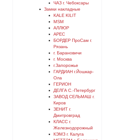
ЧАЗ г. Чебоксары
Замки накладные
KALE KILIT
MSM
АЛЛЮР
АРЕС
БОРДЕР ПроСам г.
Рязань
г. Барановичи
г. Москва
г.Запорожье
ГАРДИАН г.Йошкар-
Ола
ГЕРИОН
ДЕЛГА С.-Петербург
ЗАВОД СЕЛЬМАШ г.
Киров
ЗЕНИТ г.
Дмитровград
КЛАСС г.
Железнодорожный
КЭМЗ г. Калуга