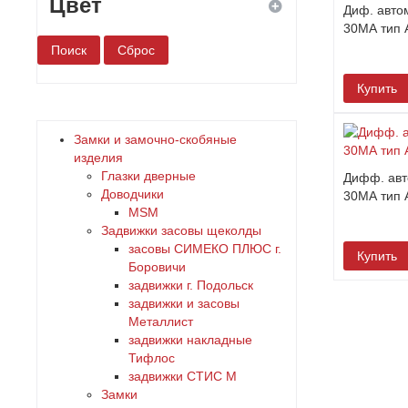
Цвет
Диф. авто
30МА тип 
белый
Купить
бронза
Замки и замочно-скобяные
дерево
изделия
Глазки дверные
Дифф. авт
Доводчики
30МА тип 
желтый
MSM
Задвижки засовы щеколды
зеленый
заcовы СИМЕКО ПЛЮС г.
Купить
Боровичи
задвижки г. Подольск
золото
задвижки и засовы
Металлист
коричневый
задвижки накладные
Тифлос
задвижки СТИС М
красный
Замки