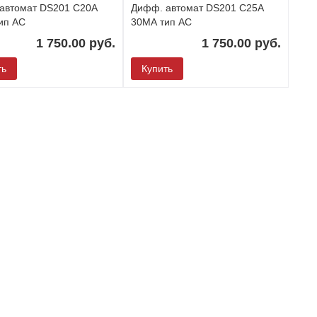
автомат DS201 С20А
Дифф. автомат DS201 С25А
ип АС
30МА тип АС
1 750.00 руб.
1 750.00 руб.
ть
Купить