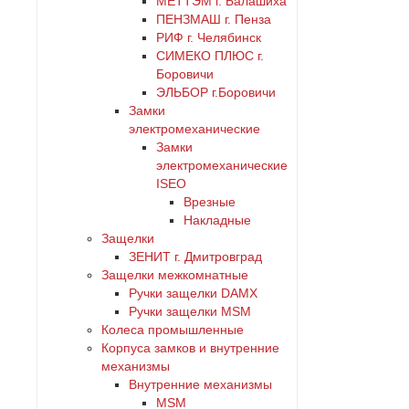
МЕТТЭМ г. Балашиха
ПЕНЗМАШ г. Пенза
РИФ г. Челябинск
СИМЕКО ПЛЮС г.
Боровичи
ЭЛЬБОР г.Боровичи
Замки
электромеханические
Замки
электромеханические
ISEO
Врезные
Накладные
Защелки
ЗЕНИТ г. Дмитровград
Защелки межкомнатные
Ручки защелки DAMX
Ручки защелки MSM
Колеса промышленные
Корпуса замков и внутренние
механизмы
Внутренние механизмы
MSM