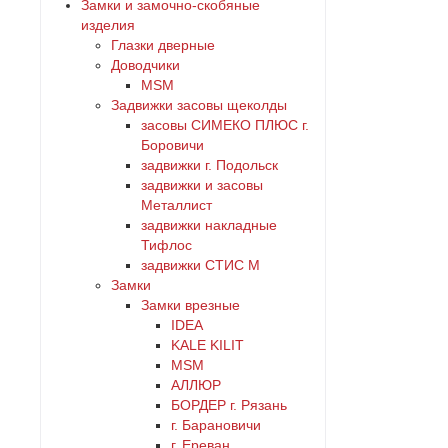
Замки и замочно-скобяные
3
изделия
золото
Глазки дверные
Доводчики
4
коричневый
MSM
Задвижки засовы щеколды
5
заcовы СИМЕКО ПЛЮС г.
красный
Боровичи
задвижки г. Подольск
6
латунь
задвижки и засовы
Металлист
нет
задвижки накладные
медь
Тифлос
задвижки СТИС М
никель
Замки
Замки врезные
IDEA
оранжевый
KALE KILIT
MSM
серебро
АЛЛЮР
БОРДЕР г. Рязань
г. Барановичи
серый
г. Ереван