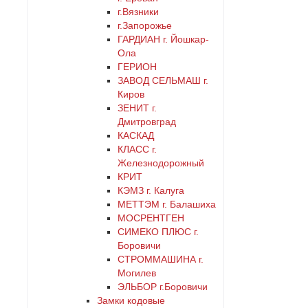
г.Вязники
синий
г.Запорожье
ГАРДИАН г. Йошкар-
хром
Ола
ГЕРИОН
ЗАВОД СЕЛЬМАШ г.
цинк
Киров
ЗЕНИТ г.
черный
Дмитровград
КАСКАД
КЛАСС г.
Железнодорожный
КРИТ
КЭМЗ г. Калуга
МЕТТЭМ г. Балашиха
МОСРЕНТГЕН
СИМЕКО ПЛЮС г.
Боровичи
СТРОММАШИНА г.
Могилев
ЭЛЬБОР г.Боровичи
Замки кодовые