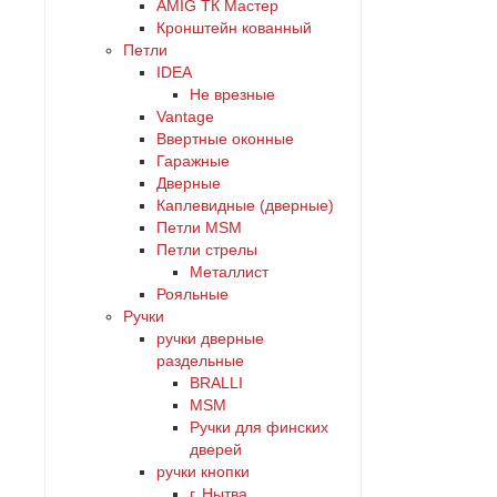
AMIG ТК Мастер
Кронштейн кованный
Петли
IDEA
Не врезные
Vantage
Ввертные оконные
Гаражные
Дверные
Каплевидные (дверные)
Петли MSM
Петли стрелы
Металлист
Рояльные
Ручки
ручки дверные
раздельные
BRALLI
MSM
Ручки для финских
дверей
ручки кнопки
г. Нытва