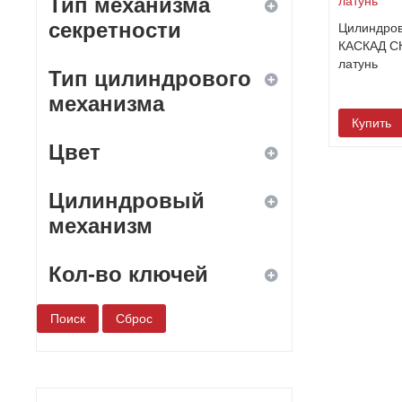
Тип механизма
секретности
Цилиндро
КАСКАД СК
латунь
Тип цилиндрового
дисковый
механизма
Купить
кодовый
Цвет
ключ-вертушка
комбинированный
Цилиндровый
ключ-ключ
белый
механизм
нет
бронза
сувальдный
Кол-во ключей
да
дерево
цилиндровый
нет
1
желтый
2
зеленый