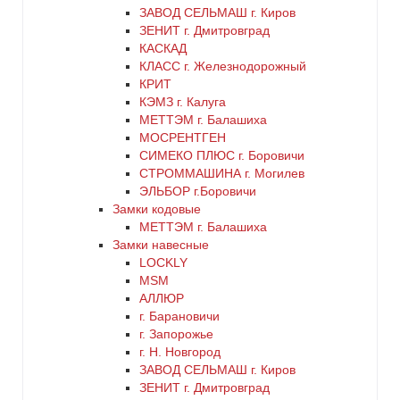
ЗАВОД СЕЛЬМАШ г. Киров
оранжевый
ЗЕНИТ г. Дмитровград
КАСКАД
КЛАСС г. Железнодорожный
серебро
КРИТ
КЭМЗ г. Калуга
серый
МЕТТЭМ г. Балашиха
МОСРЕНТГЕН
СИМЕКО ПЛЮС г. Боровичи
синий
СТРОММАШИНА г. Могилев
ЭЛЬБОР г.Боровичи
хром
Замки кодовые
МЕТТЭМ г. Балашиха
цинк
Замки навесные
LOCKLY
MSM
черный
АЛЛЮР
г. Барановичи
г. Запорожье
г. Н. Новгород
ЗАВОД СЕЛЬМАШ г. Киров
ЗЕНИТ г. Дмитровград