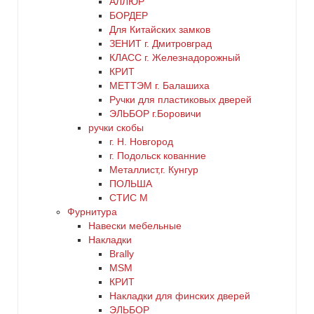
АЛЛЮР
БОРДЕР
Для Китайских замков
ЗЕНИТ г. Дмитровград
КЛАСС г. Железнадорожный
КРИТ
МЕТТЭМ г. Балашиха
Ручки для пластиковых дверей
ЭЛЬБОР г.Боровичи
ручки скобы
г. Н. Новгород
г. Подольск кованние
Металлист,г. Кунгур
ПОЛЬША
СТИС М
Фурнитура
Навески мебельные
Накладки
Brally
MSM
КРИТ
Накладки для финских дверей
ЭЛЬБОР