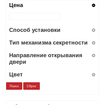
Цена
Способ установки
Тип механизма секретности
ввертной
Направление открывания
врезной
дисковый
двери
навесной
кодовый
Цвет
левое
накладной
комбинированный
правое
белый
нет
универсальное
бронза
сувальдный