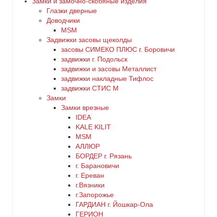
Замки и замочно-скобяные изделия
Глазки дверные
дерево
Доводчики
цилиндровый
MSM
Задвижки засовы щеколды
желтый
заcовы СИМЕКО ПЛЮС г. Боровичи
задвижки г. Подольск
зеленый
задвижки и засовы Металлист
задвижки накладные Тифлос
золото
задвижки СТИС М
Замки
Замки врезные
коричневый
IDEA
KALE KILIT
красный
MSM
АЛЛЮР
БОРДЕР г. Рязань
латунь
г. Барановичи
г. Ереван
медь
г.Вязники
г.Запорожье
ГАРДИАН г. Йошкар-Ола
никель
ГЕРИОН