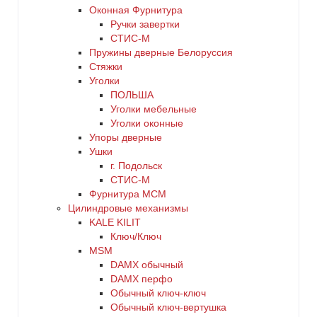
Оконная Фурнитура
Ручки завертки
СТИС-М
Пружины дверные Белоруссия
Стяжки
Уголки
ПОЛЬША
Уголки мебельные
Уголки оконные
Упоры дверные
Ушки
г. Подольск
СТИС-М
Фурнитура МСМ
Цилиндровые механизмы
KALE KILIT
Ключ/Ключ
MSM
DАMX обычный
DАMX перфо
Oбычный ключ-ключ
Обычный ключ-вертушка