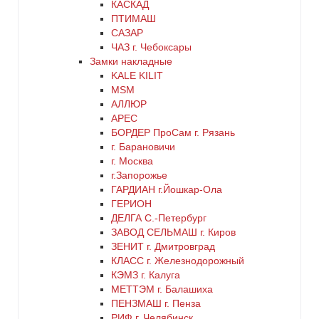
КАСКАД
ПТИМАШ
САЗАР
ЧАЗ г. Чебоксары
Замки накладные
KALE KILIT
MSM
АЛЛЮР
АРЕС
БОРДЕР ПроСам г. Рязань
г. Барановичи
г. Москва
г.Запорожье
ГАРДИАН г.Йошкар-Ола
ГЕРИОН
ДЕЛГА С.-Петербург
ЗАВОД СЕЛЬМАШ г. Киров
ЗЕНИТ г. Дмитровград
КЛАСС г. Железнодорожный
КЭМЗ г. Калуга
МЕТТЭМ г. Балашиха
ПЕНЗМАШ г. Пенза
РИФ г. Челябинск