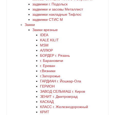
задвижки г. Подольск
5
задвижки и засовы Металлист
серебро
задвижки накладные Тифлос
6
задвижки СТИС М
серый
Замки
Замки врезные
нет
IDEA
синий
KALE KILIT
MSM
хром
АЛЛЮР
БОРДЕР г. Рязань
г. Барановичи
цинк
г. Ереван
г.Вязники
черный
г.Запорожье
ГАРДИАН г. Йошкар-Ола
ГЕРИОН
ЗАВОД СЕЛЬМАШ г. Киров
ЗЕНИТ г. Дмитровград
КАСКАД
КЛАСС г. Железнодорожный
КРИТ