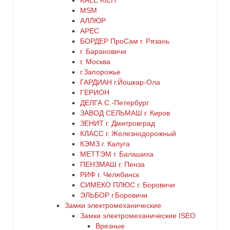
KALE KILIT
MSM
АЛЛЮР
АРЕС
БОРДЕР ПроСам г. Рязань
г. Барановичи
г. Москва
г.Запорожье
ГАРДИАН г.Йошкар-Ола
ГЕРИОН
ДЕЛГА С.-Петербург
ЗАВОД СЕЛЬМАШ г. Киров
ЗЕНИТ г. Дмитровград
КЛАСС г. Железнодорожный
КЭМЗ г. Калуга
МЕТТЭМ г. Балашиха
ПЕНЗМАШ г. Пенза
РИФ г. Челябинск
СИМЕКО ПЛЮС г. Боровичи
ЭЛЬБОР г.Боровичи
Замки электромеханические
Замки электромеханические ISEO
Врезные