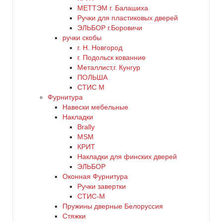
МЕТТЭМ г. Балашиха
Ручки для пластиковых дверей
ЭЛЬБОР г.Боровичи
ручки скобы
г. Н. Новгород
г. Подольск кованние
Металлист,г. Кунгур
ПОЛЬША
СТИС М
Фурнитура
Навески мебельные
Накладки
Brally
MSM
КРИТ
Накладки для финских дверей
ЭЛЬБОР
Оконная Фурнитура
Ручки завертки
СТИС-М
Пружины дверные Белоруссия
Стяжки