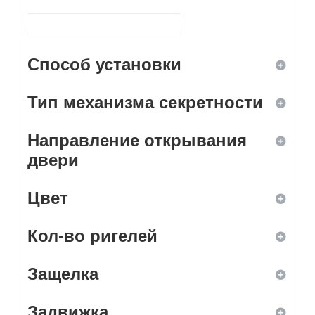
Способ установки
Тип механизма секретности
ввертной
Направление открывания
врезной
дисковый
двери
навесной
кодовый
Цвет
левое
накладной
комбинированный
Кол-во ригелей
правое
белый
нет
Защелка
универсальное
бронза
1
сувальдный
Задвижка
дерево