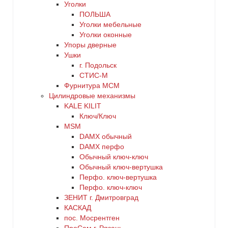
Уголки
ПОЛЬША
Уголки мебельные
Уголки оконные
Упоры дверные
Ушки
г. Подольск
СТИС-М
Фурнитура МСМ
Цилиндровые механизмы
KALE KILIT
Ключ/Ключ
MSM
DАMX обычный
DАMX перфо
Oбычный ключ-ключ
Обычный ключ-вертушка
Перфо. ключ-вертушка
Перфо. ключ-ключ
ЗЕНИТ г. Дмитровград
КАСКАД
пос. Мосрентген