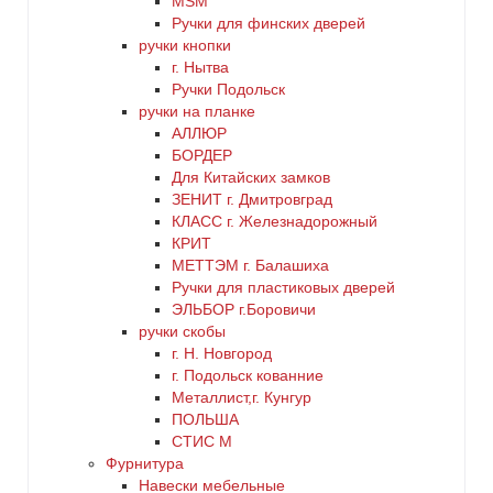
MSM
Ручки для финских дверей
ручки кнопки
г. Нытва
Ручки Подольск
ручки на планке
АЛЛЮР
БОРДЕР
Для Китайских замков
ЗЕНИТ г. Дмитровград
КЛАСС г. Железнадорожный
КРИТ
МЕТТЭМ г. Балашиха
Ручки для пластиковых дверей
ЭЛЬБОР г.Боровичи
ручки скобы
г. Н. Новгород
г. Подольск кованние
Металлист,г. Кунгур
ПОЛЬША
СТИС М
Фурнитура
Навески мебельные