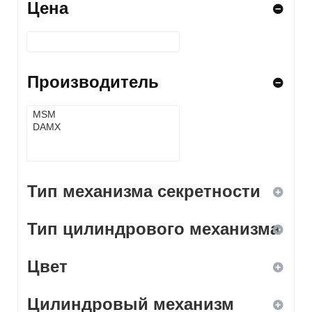
Цена
Производитель
Тип механизма секретности
Тип цилиндрового механизма
дисковый
Цвет
кодовый
ключ-вертушка
Цилиндровый механизм
комбинированный
ключ-ключ