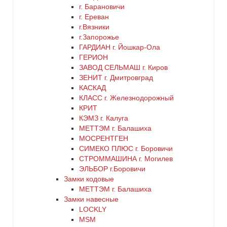
г. Барановичи
г. Ереван
никель
г.Вязники
г.Запорожье
оранжевый
ГАРДИАН г. Йошкар-Ола
ГЕРИОН
ЗАВОД СЕЛЬМАШ г. Киров
серебро
ЗЕНИТ г. Дмитровград
КАСКАД
серый
КЛАСС г. Железнодорожный
КРИТ
КЭМЗ г. Калуга
синий
МЕТТЭМ г. Балашиха
МОСРЕНТГЕН
хром
СИМЕКО ПЛЮС г. Боровичи
СТРОММАШИНА г. Могилев
ЭЛЬБОР г.Боровичи
цинк
Замки кодовые
МЕТТЭМ г. Балашиха
черный
Замки навесные
LOCKLY
MSM