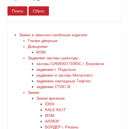
белый
нет
бронза
да
сувальдный
дерево
нет
Замки и замочно-скобяные изделия
цилиндровый
Глазки дверные
желтый
Доводчики
MSM
зеленый
Задвижки засовы щеколды
заcовы СИМЕКО ПЛЮС г. Боровичи
задвижки г. Подольск
золото
задвижки и засовы Металлист
задвижки накладные Тифлос
коричневый
задвижки СТИС М
Замки
Замки врезные
красный
IDEA
KALE KILIT
латунь
MSM
АЛЛЮР
БОРДЕР г. Рязань
медь