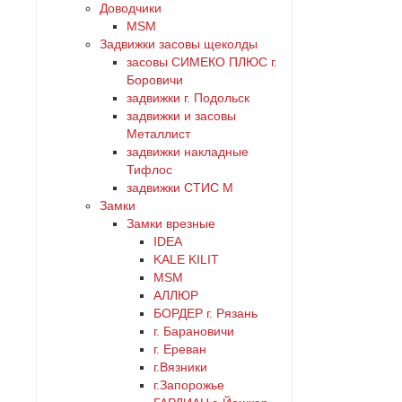
золото
Доводчики
4
MSM
Задвижки засовы щеколды
коричневый
5
заcовы СИМЕКО ПЛЮС г.
Боровичи
красный
задвижки г. Подольск
6
задвижки и засовы
Металлист
латунь
нет
задвижки накладные
Тифлос
медь
задвижки СТИС М
Замки
Замки врезные
никель
IDEA
KALE KILIT
оранжевый
MSM
АЛЛЮР
серебро
БОРДЕР г. Рязань
г. Барановичи
г. Ереван
серый
г.Вязники
г.Запорожье
синий