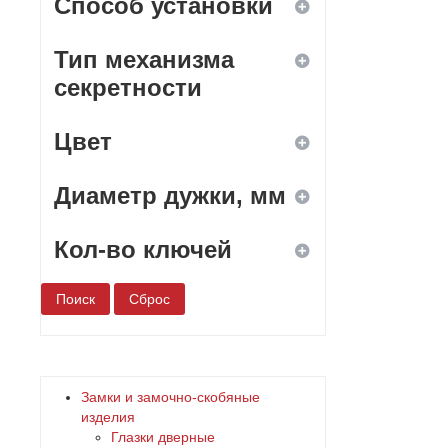
Способ установки
Тип механизма
ввертной
секретности
врезной
Цвет
дисковый
навесной
Диаметр дужки, мм
кодовый
белый
накладной
Кол-во ключей
комбинированный
бронза
нет
дерево
1
сувальдный
желтый
2
Замки и замочно-скобяные
цилиндровый
зеленый
3
изделия
Глазки дверные