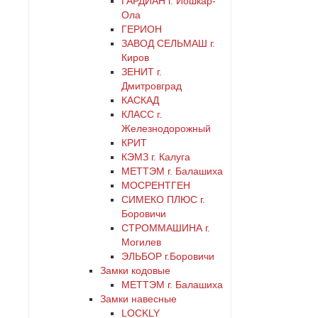
ГАРДИАН г. Йошкар-
Ола
ГЕРИОН
хром
ЗАВОД СЕЛЬМАШ г.
Киров
цинк
ЗЕНИТ г.
Дмитровград
КАСКАД
черный
КЛАСС г.
Железнодорожный
КРИТ
КЭМЗ г. Калуга
МЕТТЭМ г. Балашиха
МОСРЕНТГЕН
СИМЕКО ПЛЮС г.
Боровичи
СТРОММАШИНА г.
Могилев
ЭЛЬБОР г.Боровичи
Замки кодовые
МЕТТЭМ г. Балашиха
Замки навесные
LOCKLY