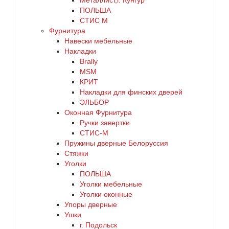
Металлист,г. Кунгур
ПОЛЬША
СТИС М
Фурнитура
Навески мебельные
Накладки
Brally
MSM
КРИТ
Накладки для финских дверей
ЭЛЬБОР
Оконная Фурнитура
Ручки завертки
СТИС-М
Пружины дверные Белоруссия
Стяжки
Уголки
ПОЛЬША
Уголки мебельные
Уголки оконные
Упоры дверные
Ушки
г. Подольск