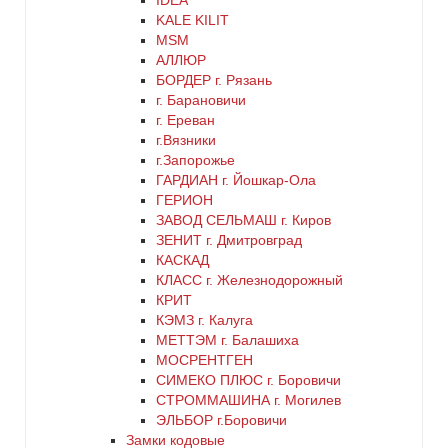
IDEA
KALE KILIT
красный
MSM
АЛЛЮР
БОРДЕР г. Рязань
латунь
г. Барановичи
г. Ереван
медь
г.Вязники
г.Запорожье
ГАРДИАН г. Йошкар-Ола
никель
ГЕРИОН
ЗАВОД СЕЛЬМАШ г. Киров
оранжевый
ЗЕНИТ г. Дмитровград
КАСКАД
КЛАСС г. Железнодорожный
серебро
КРИТ
КЭМЗ г. Калуга
серый
МЕТТЭМ г. Балашиха
МОСРЕНТГЕН
СИМЕКО ПЛЮС г. Боровичи
синий
СТРОММАШИНА г. Могилев
ЭЛЬБОР г.Боровичи
хром
Замки кодовые