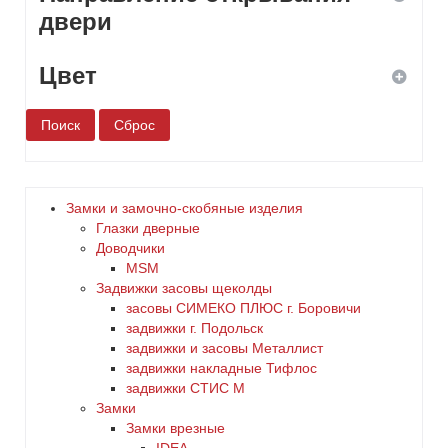
врезной
дисковый
двери
навесной
кодовый
Цвет
левое
накладной
комбинированный
правое
белый
нет
универсальное
бронза
сувальдный
Замки и замочно-скобяные изделия
Глазки дверные
дерево
Доводчики
цилиндровый
MSM
Задвижки засовы щеколды
желтый
заcовы СИМЕКО ПЛЮС г. Боровичи
задвижки г. Подольск
зеленый
задвижки и засовы Металлист
задвижки накладные Тифлос
золото
задвижки СТИС М
Замки
Замки врезные
коричневый