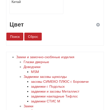
Цвет
белый
бронза
Замки и замочно-скобяные изделия
Глазки дверные
дерево
Доводчики
MSM
Задвижки засовы щеколды
желтый
заcовы СИМЕКО ПЛЮС г. Боровичи
задвижки г. Подольск
зеленый
задвижки и засовы Металлист
задвижки накладные Тифлос
золото
задвижки СТИС М
Замки