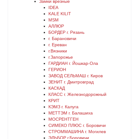
Замки врезные
коричневый
IDEA
KALE KILIT
красный
MSM
АЛЛЮР
БОРДЕР г. Рязань
латунь
г. Барановичи
г. Ереван
медь
г.Вязники
г.Запорожье
ГАРДИАН г. Йошкар-Ола
никель
ГЕРИОН
ЗАВОД СЕЛЬМАШ г. Киров
оранжевый
ЗЕНИТ г. Дмитровград
КАСКАД
КЛАСС г. Железнодорожный
серебро
КРИТ
КЭМЗ г. Калуга
серый
МЕТТЭМ г. Балашиха
МОСРЕНТГЕН
СИМЕКО ПЛЮС г. Боровичи
синий
СТРОММАШИНА г. Могилев
ЭЛЬБОР г.Боровичи