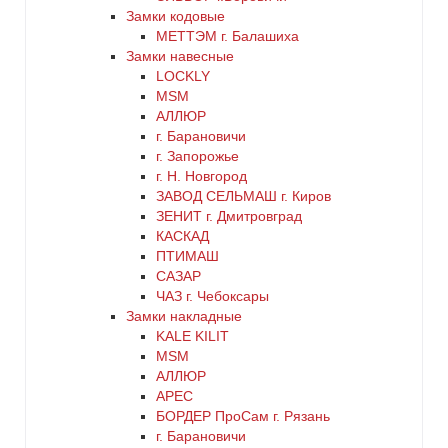
хром
Замки кодовые
МЕТТЭМ г. Балашиха
цинк
Замки навесные
LOCKLY
MSM
черный
АЛЛЮР
г. Барановичи
г. Запорожье
г. Н. Новгород
ЗАВОД СЕЛЬМАШ г. Киров
ЗЕНИТ г. Дмитровград
КАСКАД
ПТИМАШ
САЗАР
ЧАЗ г. Чебоксары
Замки накладные
KALE KILIT
MSM
АЛЛЮР
АРЕС
БОРДЕР ПроСам г. Рязань
г. Барановичи