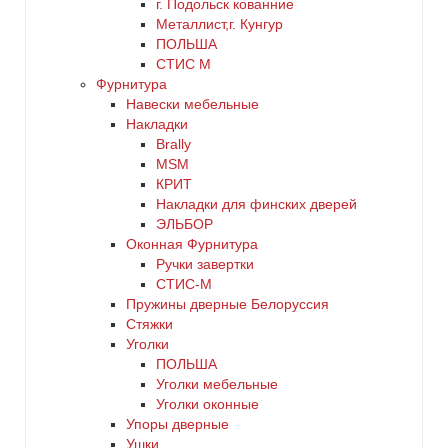
г. Подольск кованние
Металлист,г. Кунгур
ПОЛЬША
СТИС М
Фурнитура
Навески мебельные
Накладки
Brally
MSM
КРИТ
Накладки для финских дверей
ЭЛЬБОР
Оконная Фурнитура
Ручки завертки
СТИС-М
Пружины дверные Белоруссия
Стяжки
Уголки
ПОЛЬША
Уголки мебельные
Уголки оконные
Упоры дверные
Ушки