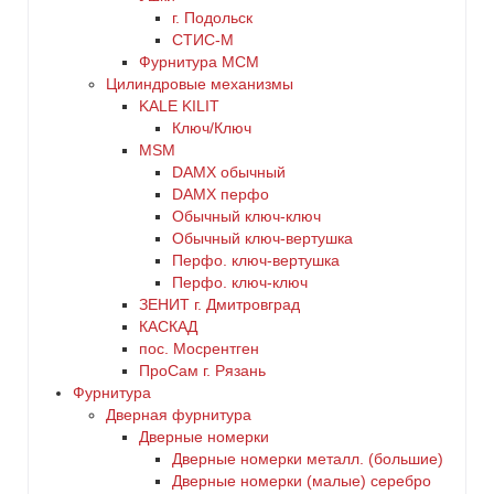
г. Подольск
СТИС-М
Фурнитура МСМ
Цилиндровые механизмы
KALE KILIT
Ключ/Ключ
MSM
DАMX обычный
DАMX перфо
Oбычный ключ-ключ
Обычный ключ-вертушка
Перфо. ключ-вертушка
Перфо. ключ-ключ
ЗЕНИТ г. Дмитровград
КАСКАД
пос. Мосрентген
ПроСам г. Рязань
Фурнитура
Дверная фурнитура
Дверные номерки
Дверные номерки металл. (большие)
Дверные номерки (малые) серебро