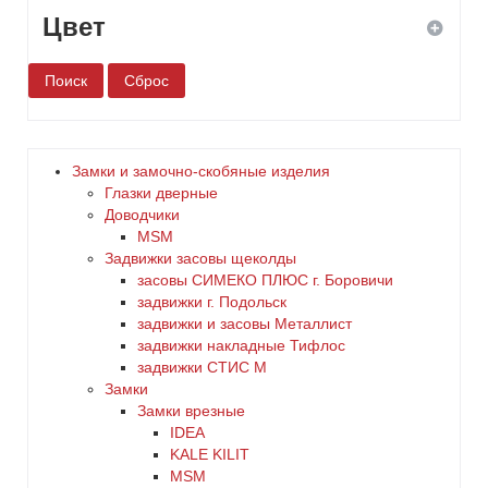
Цвет
белый
бронза
Замки и замочно-скобяные изделия
Глазки дверные
дерево
Доводчики
MSM
Задвижки засовы щеколды
желтый
заcовы СИМЕКО ПЛЮС г. Боровичи
задвижки г. Подольск
зеленый
задвижки и засовы Металлист
задвижки накладные Тифлос
золото
задвижки СТИС М
Замки
Замки врезные
коричневый
IDEA
KALE KILIT
красный
MSM