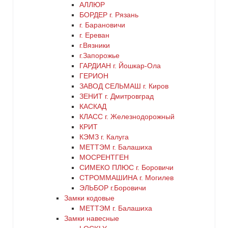
АЛЛЮР
БОРДЕР г. Рязань
латунь
г. Барановичи
г. Ереван
медь
г.Вязники
г.Запорожье
ГАРДИАН г. Йошкар-Ола
никель
ГЕРИОН
ЗАВОД СЕЛЬМАШ г. Киров
оранжевый
ЗЕНИТ г. Дмитровград
КАСКАД
КЛАСС г. Железнодорожный
серебро
КРИТ
КЭМЗ г. Калуга
серый
МЕТТЭМ г. Балашиха
МОСРЕНТГЕН
СИМЕКО ПЛЮС г. Боровичи
синий
СТРОММАШИНА г. Могилев
ЭЛЬБОР г.Боровичи
хром
Замки кодовые
МЕТТЭМ г. Балашиха
цинк
Замки навесные