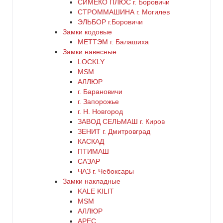
СИМЕКО ПЛЮС г. Боровичи
синий
СТРОММАШИНА г. Могилев
ЭЛЬБОР г.Боровичи
хром
Замки кодовые
МЕТТЭМ г. Балашиха
цинк
Замки навесные
LOCKLY
MSM
черный
АЛЛЮР
г. Барановичи
г. Запорожье
г. Н. Новгород
ЗАВОД СЕЛЬМАШ г. Киров
ЗЕНИТ г. Дмитровград
КАСКАД
ПТИМАШ
САЗАР
ЧАЗ г. Чебоксары
Замки накладные
KALE KILIT
MSM
АЛЛЮР
АРЕС