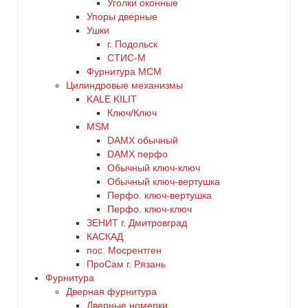
Уголки оконные
Упоры дверные
Ушки
г. Подольск
СТИС-М
Фурнитура МСМ
Цилиндровые механизмы
KALE KILIT
Ключ/Ключ
MSM
DАMX обычный
DАMX перфо
Oбычный ключ-ключ
Обычный ключ-вертушка
Перфо. ключ-вертушка
Перфо. ключ-ключ
ЗЕНИТ г. Дмитровград
КАСКАД
пос. Мосрентген
ПроСам г. Рязань
Фурнитура
Дверная фурнитура
Дверные номерки