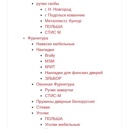
ручки скобы
г. Н. Новгород
г. Подольск кованние
Металлист,г. Кунгур
ПОЛЬША
СТИС М
Фурнитура
Навески мебельные
Накладки
Brally
MSM
КРИТ
Накладки для финских дверей
ЭЛЬБОР
Оконная Фурнитура
Ручки завертки
СТИС-М
Пружины дверные Белоруссия
Стяжки
Уголки
ПОЛЬША
Уголки мебельные