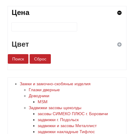
Цена
Цвет
белый
бронза
Замки и замочно-скобяные изделия
Глазки дверные
дерево
Доводчики
MSM
Задвижки засовы щеколды
желтый
заcовы СИМЕКО ПЛЮС г. Боровичи
задвижки г. Подольск
зеленый
задвижки и засовы Металлист
задвижки накладные Тифлос