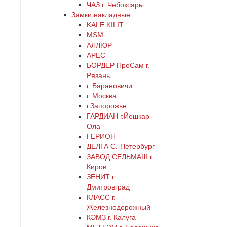
ЧАЗ г. Чебоксары
Замки накладные
KALE KILIT
MSM
АЛЛЮР
АРЕС
БОРДЕР ПроСам г.
Рязань
г. Барановичи
г. Москва
г.Запорожье
ГАРДИАН г.Йошкар-
Ола
ГЕРИОН
ДЕЛГА С.-Петербург
ЗАВОД СЕЛЬМАШ г.
Киров
ЗЕНИТ г.
Дмитровград
КЛАСС г.
Железнодорожный
КЭМЗ г. Калуга