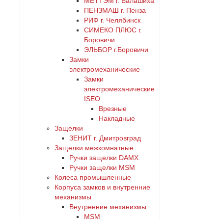
МЕТТЭМ г. Балашиха
ПЕНЗМАШ г. Пенза
РИФ г. Челябинск
СИМЕКО ПЛЮС г.
Боровичи
ЭЛЬБОР г.Боровичи
Замки
электромеханические
Замки
электромеханические
ISEO
Врезные
Накладные
Защелки
ЗЕНИТ г. Дмитровград
Защелки межкомнатные
Ручки защелки DAMX
Ручки защелки MSM
Колеса промышленные
Корпуса замков и внутренние
механизмы
Внутренние механизмы
MSM