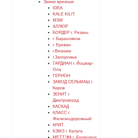
Замки врезные
латунь
IDEA
KALE KILIT
MSM
медь
АЛЛЮР
БОРДЕР г. Рязань
никель
г. Барановичи
г. Ереван
оранжевый
г.Вязники
г.Запорожье
ГАРДИАН г. Йошкар-
серебро
Ола
ГЕРИОН
серый
ЗАВОД СЕЛЬМАШ г.
Киров
ЗЕНИТ г.
синий
Дмитровград
КАСКАД
хром
КЛАСС г.
Железнодорожный
КРИТ
цинк
КЭМЗ г. Калуга
МЕТТЭМ г. Балашиха