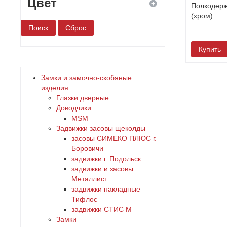
Цвет
Полкодерж
(хром)
белый
Купить
бронза
Замки и замочно-скобяные
дерево
изделия
Глазки дверные
Доводчики
желтый
MSM
Задвижки засовы щеколды
зеленый
заcовы СИМЕКО ПЛЮС г.
Боровичи
задвижки г. Подольск
золото
задвижки и засовы
Металлист
коричневый
задвижки накладные
Тифлос
задвижки СТИС М
красный
Замки