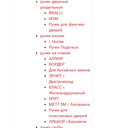
ручки дверные
раздельные
BRALLI
MSM
Ручки для финских
дверей
ручки кнопки
г. Нытва
Ручки Подольск
ручки на планке
АЛЛЮР
БОРДЕР
Для Китайских замков
ЗЕНИТ г.
Дмитровград
КЛАСС г.
Железнадорожный
КРИТ
МЕТТЭМ г. Балашиха
Ручки для
пластиковых дверей
ЭЛЬБОР г.Боровичи
ручки скобы