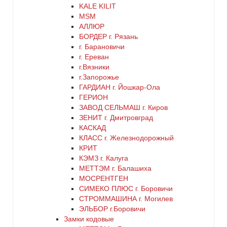
KALE KILIT
красный
MSM
АЛЛЮР
БОРДЕР г. Рязань
латунь
г. Барановичи
г. Ереван
медь
г.Вязники
г.Запорожье
ГАРДИАН г. Йошкар-Ола
никель
ГЕРИОН
ЗАВОД СЕЛЬМАШ г. Киров
оранжевый
ЗЕНИТ г. Дмитровград
КАСКАД
КЛАСС г. Железнодорожный
серебро
КРИТ
КЭМЗ г. Калуга
серый
МЕТТЭМ г. Балашиха
МОСРЕНТГЕН
СИМЕКО ПЛЮС г. Боровичи
синий
СТРОММАШИНА г. Могилев
ЭЛЬБОР г.Боровичи
хром
Замки кодовые