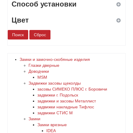
Способ установки
Цвет
ввертной
врезной
белый
навесной
бронза
Замки и замочно-скобяные изделия
Глазки дверные
накладной
дерево
Доводчики
MSM
Задвижки засовы щеколды
желтый
заcовы СИМЕКО ПЛЮС г. Боровичи
задвижки г. Подольск
зеленый
задвижки и засовы Металлист
задвижки накладные Тифлос
золото
задвижки СТИС М
Замки
Замки врезные
коричневый
IDEA