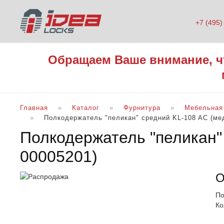
+7 (495)
Обращаем Ваше внимание, ч
Главная
Каталог
Фурнитура
Мебельная
Полкодержатель "пеликан" средний KL-108 AC (медь
Полкодержатель "пеликан" 
00005201
)
О
По
Ко