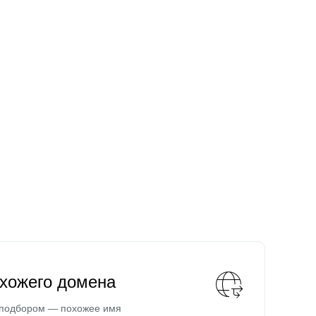
охожего домена
 подбором — похожее имя