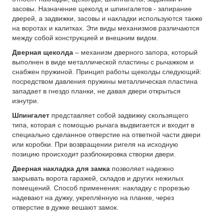
засовы. Назначение щеколд и шпингалетов - запирание
дверей, а задвижки, засовы и накладки используются также
на воротах и калитках. Эти виды механизмов различаются
между собой конструкцией и внешним видом.
Дверная щеколда
– механизм дверного запора, который
выполнен в виде металлической пластины с рычажком и
снабжен пружиной. Принцип работы щеколды следующий:
посредством давления пружины металлическая пластина
западает в гнездо планки, не давая двери открыться
изнутри.
Шпингалет
представляет собой задвижку скользящего
типа, которая с помощью рычага выдвигается и входит в
специально сделанное отверстие на ответной части двери
или коробки. При возвращении ригеля на исходную
позицию происходит разблокировка створки двери.
Дверная накладка для замка
позволяет надежно
закрывать ворота гаражей, складов и других нежилых
помещений. Способ применения: накладку с прорезью
надевают на дужку, укреплённую на планке, через
отверстие в дужке вешают замок.