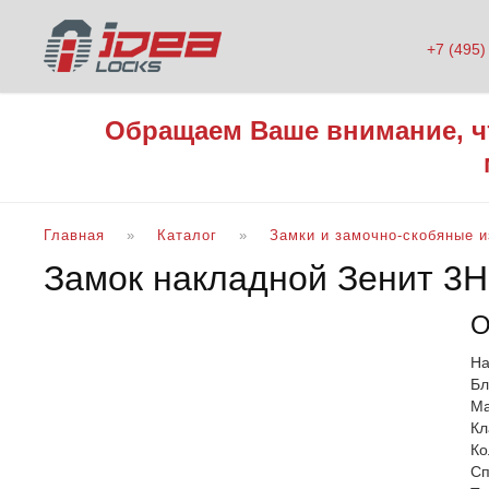
+7 (495)
Обращаем Ваше внимание, ч
Главная
Каталог
Замки и замочно-скобяные 
Замок накладной Зенит 3
О
На
Бл
Ма
Кл
Ко
Сп