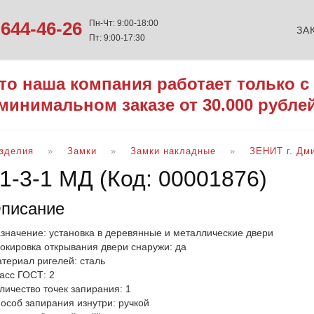
644-46-26
Пн-Чт: 9:00-18:00
ЗА
Пт: 9:00-17:30
то наша компания работает только с
минимальном заказе от 30.000 рубле
изделия
Замки
Замки накладные
ЗЕНИТ г. Дм
Н1-3-1 МД
(Код:
00001876
)
писание
значение: установка в деревянные и металлические двери
окировка открывания двери снаружи: да
териал ригелей: сталь
асс ГОСТ: 2
личество точек запирания: 1
особ запирания изнутри: ручкой