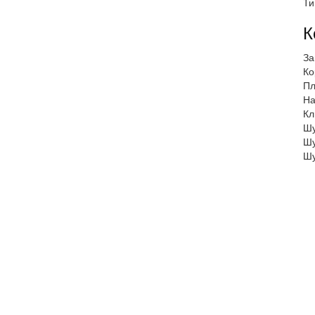
Ти
К
За
Ко
Пл
На
Кл
Шу
Шу
Шу