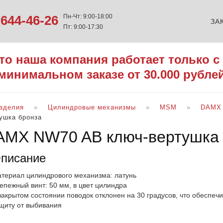
644-46-26
Пн-Чт: 9:00-18:00
ЗА
Пт: 9:00-17:30
то наша компания работает только с
минимальном заказе от 30.000 рубле
изделия
Цилиндровые механизмы
MSM
DАMX 
ушка бронза
AMX NW70 AB ключ-вертушка
писание
териал цилиндрового механизма: латунь
епежный винт: 50 мм, в цвет цилиндра
закрытом состоянии поводок отклонен на 30 градусов, что обеспе
щиту от выбивания