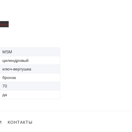
MSM
цилиндровый
ключ-вертушка
бронза
70
да
И
КОНТАКТЫ