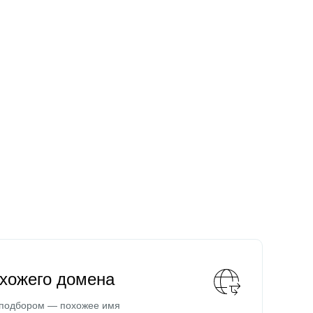
охожего домена
 подбором — похожее имя